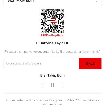
BİZİ TAKİP EDİN
eister
cco
eister
E-Bültene Kayıt Ol!
Fırsatları, kampanya ve duyuruları ile ilgili e-posta almak ister misiniz?
cco
EKLE
Bizi Takip Edin
© Tüm hakları saklıdır. Kredi kartı bilgileriniz 256bit SSL sertifikası ile
korunmaktadır.