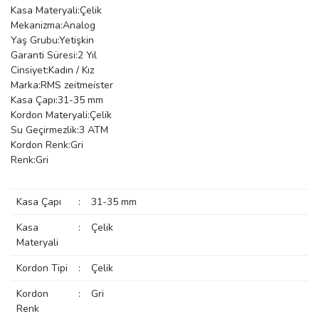
Kasa Materyali:Çelik
manson
Mekanizma:Analog
Yaş Grubu:Yetişkin
Garanti Süresi:2 Yıl
Cinsiyet:Kadın / Kız
 Manoir
Marka:RMS zeitmeister
Kasa Çapı:31-35 mm
Kordon Materyali:Çelik
ection
Su Geçirmezlik:3 ATM
Kordon Renk:Gri
Renk:Gri
Kasa Çapı
:
31-35 mm
Kasa
:
Çelik
r
ry
Materyali
Kordon Tipi
:
Çelik
Kordon
:
Gri
Renk