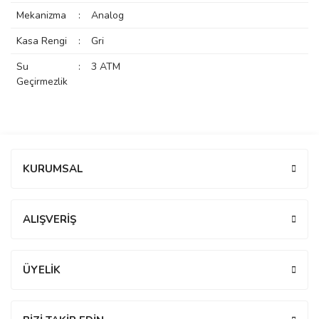
rs
r
Mekanizma
:
Analog
Kasa Rengi
:
Gri
Su
:
3 ATM
Geçirmezlik
rs
Bu ürüne ilk yorumu siz yapın!
KURUMSAL
nmark
Yorum Yaz
ALIŞVERİŞ
e
nmark
ÜYELİK
e