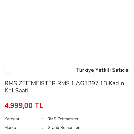
n
Rene
Türkiye Yetkili Satıcısı
rmani
n
RMS ZEITMEISTER RMS.1.AG1397.13 Kadın
Kol Saati
Rene
4.999,00 TL
Kategori
RMS Zeitmeister
Marka
Grand Romanson