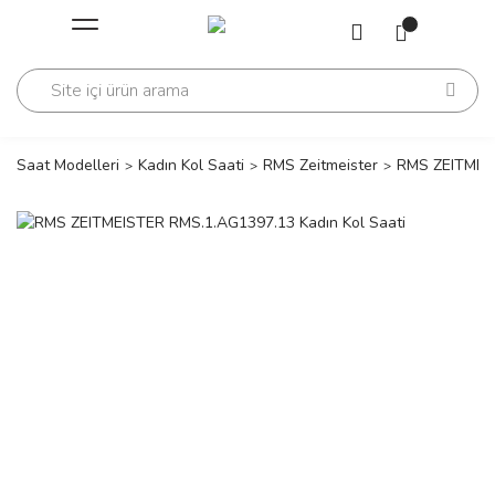
Geri Dön
Geri Dön
Saati
Saati
change
Saat Modelleri
Kadın Kol Saati
RMS Zeitmeister
RMS ZEITMEIS
lls Polo Club
n
lls Polo Club
n