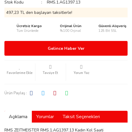
Stok Kodu
RMS.1.AG1397.13
497,23 TL den başlayan taksitlerle!
Ücretsiz Kargo
Orijinal Ürün
Güvenli Alışveriş
Tüm Ürünlerde
%100 Orjinal
128 Bit SSL
rmani
Gelince Haber Ver
Tavsiye Et
Yorum Yaz
manson
Ürün Paylaş :
Açıklama
Yorumlar
Taksit Seçenekleri
ection
RMS ZEITMEISTER RMS.1.AG1397.13 Kadın Kol Saati