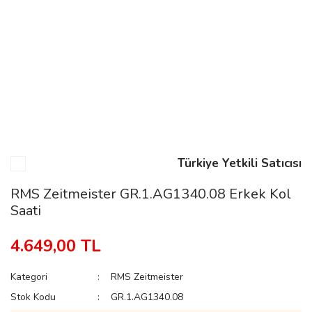
n
Rene
Türkiye Yetkili Satıcısı
rmani
n
RMS Zeitmeister GR.1.AG1340.08 Erkek Kol
Saati
Rene
4.649,00 TL
Kategori
RMS Zeitmeister
Stok Kodu
GR.1.AG1340.08