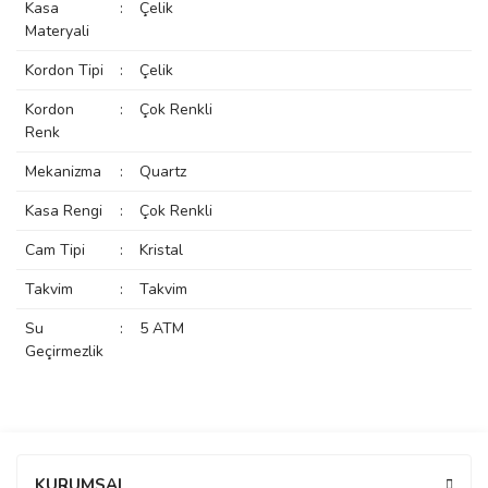
Kasa
:
Çelik
rs
r
Materyali
Kordon Tipi
:
Çelik
Kordon
:
Çok Renkli
Renk
Mekanizma
:
Quartz
rs
Kasa Rengi
:
Çok Renkli
Cam Tipi
:
Kristal
nmark
Takvim
:
Takvim
Su
:
5 ATM
e
nmark
Geçirmezlik
e
Bu ürüne ilk yorumu siz yapın!
KURUMSAL