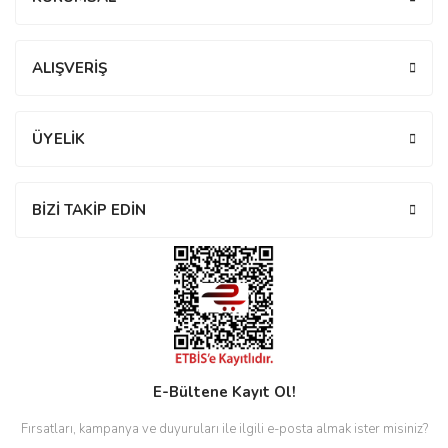
Yorum Yaz
ALIŞVERİŞ
eister
ÜYELİK
cco
eister
BİZİ TAKİP EDİN
cco
E-Bültene Kayıt Ol!
Fırsatları, kampanya ve duyuruları ile ilgili e-posta almak ister misiniz?