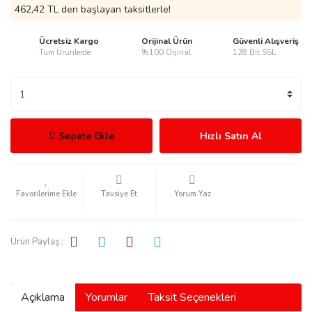
462,42 TL den başlayan taksitlerle!
Ücretsiz Kargo
Orijinal Ürün
Güvenli Alışveriş
Tüm Ürünlerde
%100 Orjinal
128 Bit SSL
rmani
Sepete Ekle
Hızlı Satın Al
manson
Tavsiye Et
Yorum Yaz
Ürün Paylaş :
ection
Açıklama
Yorumlar
Taksit Seçenekleri