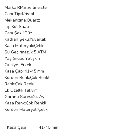
Marka:RMS zeitmeister
manson
Cam Tipi:Kristal
Mekanizma:Quartz
Tip:Kol Saati
 Manoir
Cam Şekli:Düz
Kadran Şekli:Yuvarlak
Kasa Materyali:Çelik
Su Geçirmezlik:5 ATM
ection
Yaş Grubu:Yetişkin
Cinsiyet:Erkek
Kasa Çapı:41-45 mm
Kordon Renk:Çok Renkli
Renk:Çok Renkli
Ek Özellik:Takvim
Garanti Süresi:24 Ay
r
ry
Kasa Renk:Çok Renkli
Kordon Materyali:Çelik
Kasa Çapı
:
41-45 mm