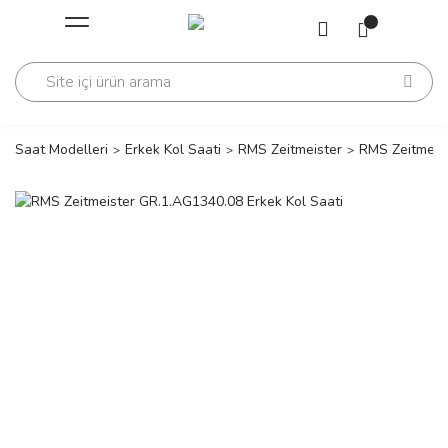
Geri Dön
Geri Dön
Saati
Saati
change
Saat Modelleri
Erkek Kol Saati
RMS Zeitmeister
RMS Zeitmeist
lls Polo Club
n
lls Polo Club
n