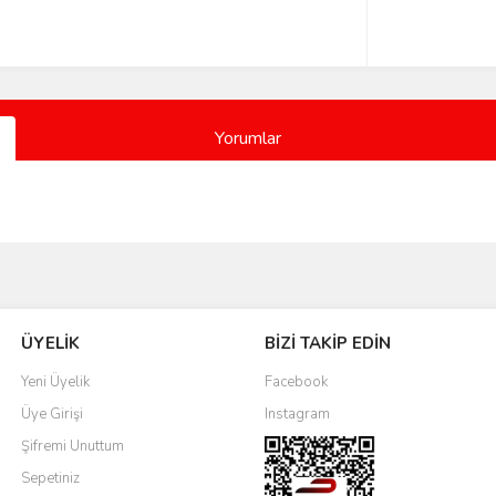
Yorumlar
Bu ürüne ilk yorumu siz yapın!
ÜYELİK
BİZİ TAKİP EDİN
Yorum Yaz
Yeni Üyelik
Facebook
Üye Girişi
Instagram
Şifremi Unuttum
Sepetiniz