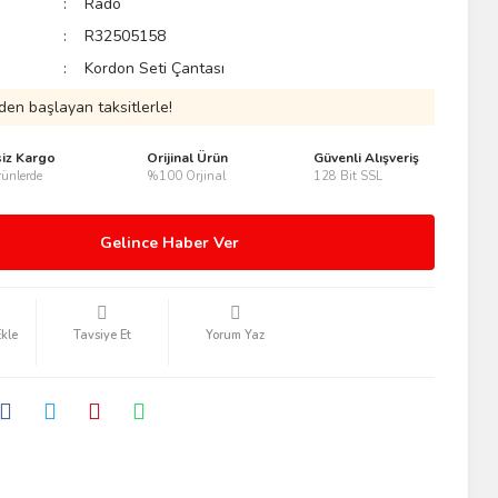
Rado
R32505158
Kordon Seti Çantası
den başlayan taksitlerle!
siz Kargo
Orijinal Ürün
Güvenli Alışveriş
ünlerde
%100 Orjinal
128 Bit SSL
Gelince Haber Ver
Tavsiye Et
Yorum Yaz