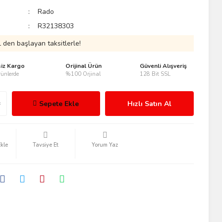
Rado
R32138303
 den başlayan taksitlerle!
siz Kargo
Orijinal Ürün
Güvenli Alışveriş
ünlerde
%100 Orjinal
128 Bit SSL
Sepete Ekle
Hızlı Satın Al
Tavsiye Et
Yorum Yaz