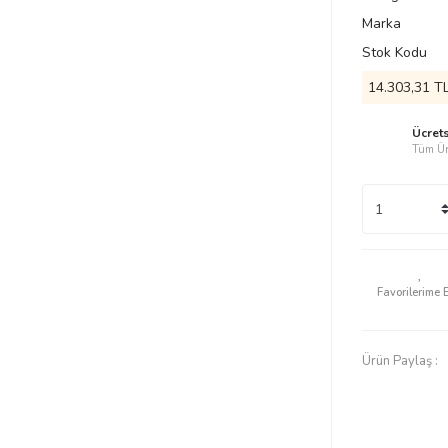
Marka
Stok Kodu
14.303,31 TL
Ücret
Tüm Ür
Ürün Paylaş :