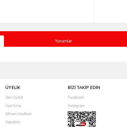
Yorumlar
Bu ürüne ilk yorumu siz yapın!
ÜYELİK
BİZİ TAKİP EDİN
Yorum Yaz
Yeni Üyelik
Facebook
Üye Girişi
Instagram
Şifremi Unuttum
Sepetiniz