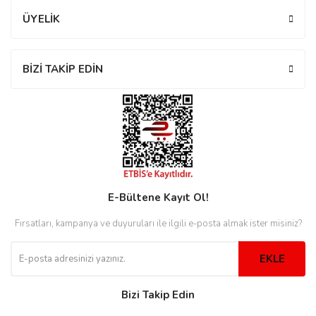
ÜYELİK
eister
BİZİ TAKİP EDİN
cco
eister
cco
E-Bültene Kayıt Ol!
Fırsatları, kampanya ve duyuruları ile ilgili e-posta almak ister misiniz?
EKLE
Bizi Takip Edin