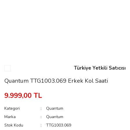
n
Rene
Türkiye Yetkili Satıcısı
rmani
n
Quantum TTG1003.069 Erkek Kol Saati
9.999,00 TL
Rene
Kategori
Quantum
Marka
Quantum
Stok Kodu
TTG1003.069