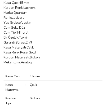
Kasa Çapı:45 mm
manson
Kordon Renk:Lacivert
Marka:Quantum
Renk:Lacivert
Yaş Grubu:Yetişkin
 Manoir
Cam Şekli:Düz
Cam Tipi:Mineral
Ek Özellik:Takvim
ection
Garanti Süresi:2 Yıl
Kasa Materyali:Çelik
Kasa Renk:Rose Gold
Kordon Materyali:Silikon
Mekanizma:Analog
r
ry
Kasa Çapı
:
45 mm
Kasa
:
Çelik
Materyali
Kordon
:
Silikon
Tipi