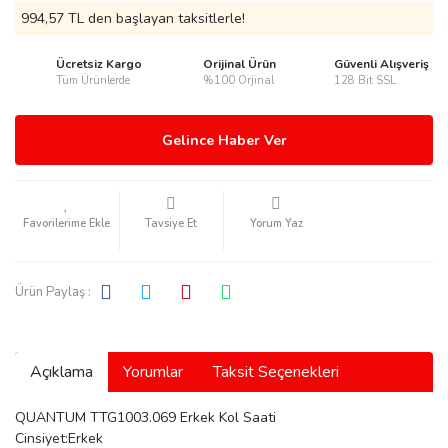
994,57 TL den başlayan taksitlerle!
Ücretsiz Kargo
Orijinal Ürün
Güvenli Alışveriş
Tüm Ürünlerde
%100 Orjinal
128 Bit SSL
rmani
Gelince Haber Ver
Tavsiye Et
Yorum Yaz
manson
Ürün Paylaş :
Açıklama
Yorumlar
Taksit Seçenekleri
ection
QUANTUM TTG1003.069 Erkek Kol Saati
Cinsiyet:Erkek