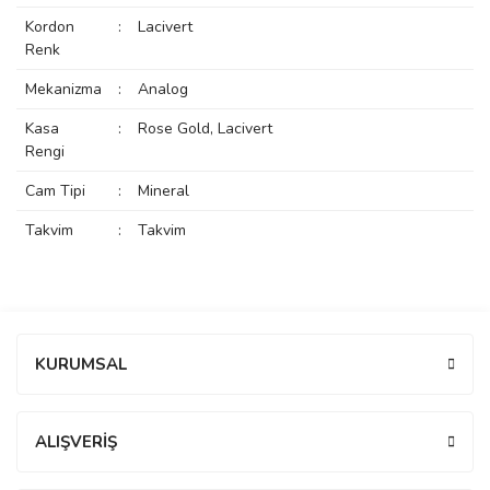
rs
r
Kordon
:
Lacivert
Renk
Mekanizma
:
Analog
Kasa
:
Rose Gold, Lacivert
Rengi
rs
Cam Tipi
:
Mineral
Takvim
:
Takvim
nmark
Bu ürüne ilk yorumu siz yapın!
e
nmark
KURUMSAL
Yorum Yaz
e
ALIŞVERİŞ