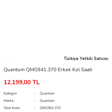
n
Rene
Türkiye Yetkili Satıcısı
rmani
n
Quantum QMG941.370 Erkek Kol Saati
12.199,00 TL
Rene
Kategori
Quantum
Marka
Quantum
Stok Kodu
QMG941.370