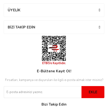
ÜYELİK
eister
BİZİ TAKİP EDİN
cco
eister
cco
E-Bültene Kayıt Ol!
Fırsatları, kampanya ve duyuruları ile ilgili e-posta almak ister misiniz?
EKLE
Bizi Takip Edin