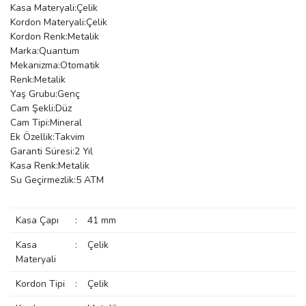
Kasa Materyali:Çelik
manson
Kordon Materyali:Çelik
Kordon Renk:Metalik
Marka:Quantum
Mekanizma:Otomatik
 Manoir
Renk:Metalik
Yaş Grubu:Genç
Cam Şekli:Düz
ection
Cam Tipi:Mineral
Ek Özellik:Takvim
Garanti Süresi:2 Yıl
Kasa Renk:Metalik
Su Geçirmezlik:5 ATM
r
ry
Kasa Çapı
:
41 mm
Kasa
:
Çelik
Materyali
Kordon Tipi
:
Çelik