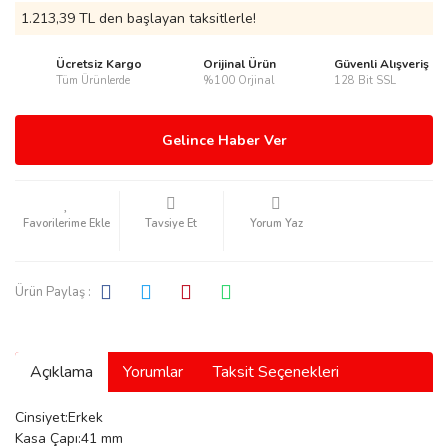
1.213,39 TL den başlayan taksitlerle!
Ücretsiz Kargo
Orijinal Ürün
Güvenli Alışveriş
Tüm Ürünlerde
%100 Orjinal
128 Bit SSL
rmani
Gelince Haber Ver
Tavsiye Et
Yorum Yaz
manson
Ürün Paylaş :
Açıklama
Yorumlar
Taksit Seçenekleri
ection
Cinsiyet:Erkek
Kasa Çapı:41 mm