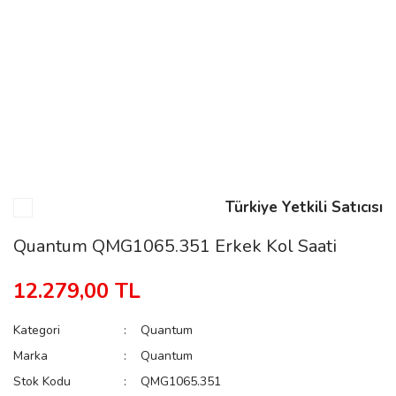
n
Rene
Türkiye Yetkili Satıcısı
rmani
n
Quantum QMG1065.351 Erkek Kol Saati
12.279,00 TL
Rene
Kategori
Quantum
Marka
Quantum
Stok Kodu
QMG1065.351