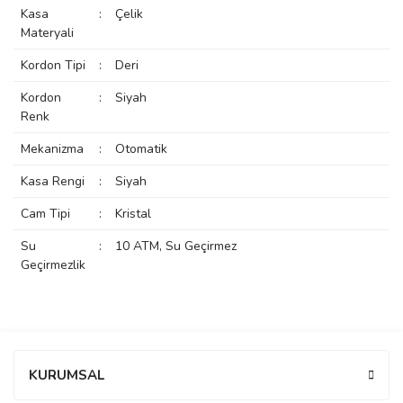
Kasa
:
Çelik
rs
r
Materyali
Kordon Tipi
:
Deri
Kordon
:
Siyah
Renk
rs
Mekanizma
:
Otomatik
Kasa Rengi
:
Siyah
Cam Tipi
:
Kristal
nmark
Su
:
10 ATM, Su Geçirmez
Geçirmezlik
e
nmark
e
Bu ürüne ilk yorumu siz yapın!
KURUMSAL