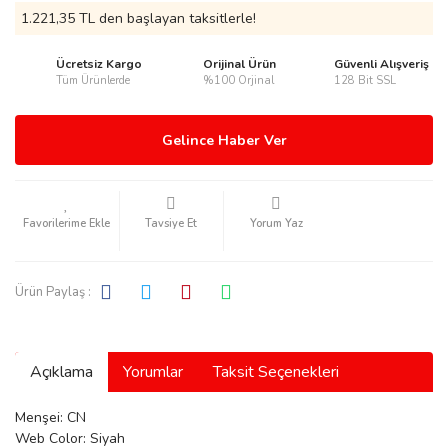
1.221,35 TL den başlayan taksitlerle!
Ücretsiz Kargo
Orijinal Ürün
Güvenli Alışveriş
Tüm Ürünlerde
%100 Orjinal
128 Bit SSL
rmani
Gelince Haber Ver
Tavsiye Et
Yorum Yaz
manson
Ürün Paylaş :
Açıklama
Yorumlar
Taksit Seçenekleri
ection
Menşei: CN
Web Color: Siyah