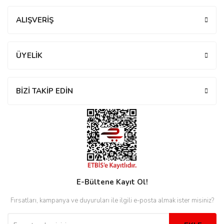
Yorum Yaz
ALIŞVERİŞ
eister
ÜYELİK
cco
eister
BİZİ TAKİP EDİN
cco
E-Bültene Kayıt Ol!
Fırsatları, kampanya ve duyuruları ile ilgili e-posta almak ister misiniz?