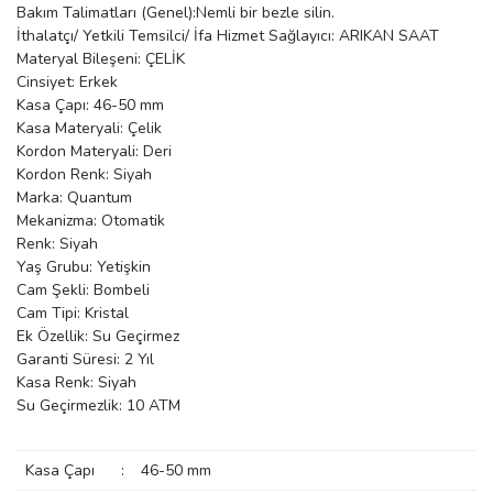
Bakım Talimatları (Genel):Nemli bir bezle silin.
manson
İthalatçı/ Yetkili Temsilci/ İfa Hizmet Sağlayıcı: ARIKAN SAAT
Materyal Bileşeni: ÇELİK
Cinsiyet: Erkek
Kasa Çapı: 46-50 mm
 Manoir
Kasa Materyali: Çelik
Kordon Materyali: Deri
Kordon Renk: Siyah
ection
Marka: Quantum
Mekanizma: Otomatik
Renk: Siyah
Yaş Grubu: Yetişkin
Cam Şekli: Bombeli
Cam Tipi: Kristal
Ek Özellik: Su Geçirmez
r
ry
Garanti Süresi: 2 Yıl
Kasa Renk: Siyah
Su Geçirmezlik: 10 ATM
Kasa Çapı
:
46-50 mm