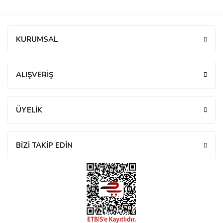
manson
Bu ürüne ilk yorumu siz yapın!
KURUMSAL
 Manoir
Yorum Yaz
ALIŞVERİŞ
ection
ÜYELİK
BİZİ TAKİP EDİN
r
ry