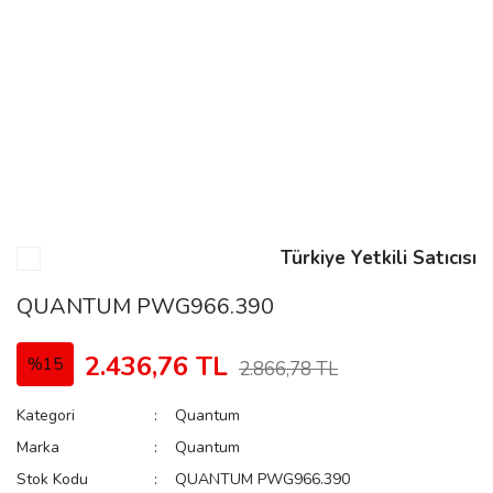
n
Rene
Türkiye Yetkili Satıcısı
rmani
n
QUANTUM PWG966.390
2.436,76 TL
%15
2.866,78 TL
Rene
Kategori
Quantum
Marka
Quantum
Stok Kodu
QUANTUM PWG966.390