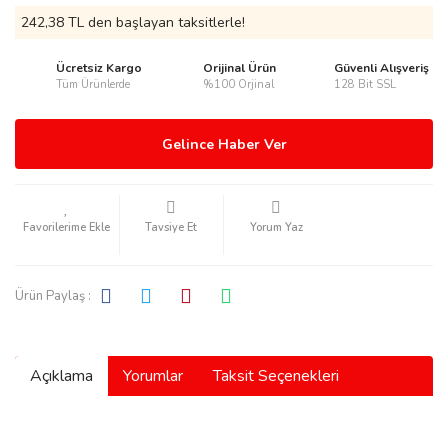
242,38 TL den başlayan taksitlerle!
Ücretsiz Kargo
Orijinal Ürün
Güvenli Alışveriş
Tüm Ürünlerde
%100 Orjinal
128 Bit SSL
rmani
Gelince Haber Ver
Tavsiye Et
Yorum Yaz
manson
Ürün Paylaş :
Açıklama
Yorumlar
Taksit Seçenekleri
ection