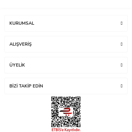
manson
Bu ürüne ilk yorumu siz yapın!
KURUMSAL
 Manoir
Yorum Yaz
ALIŞVERİŞ
ection
ÜYELİK
BİZİ TAKİP EDİN
r
ry