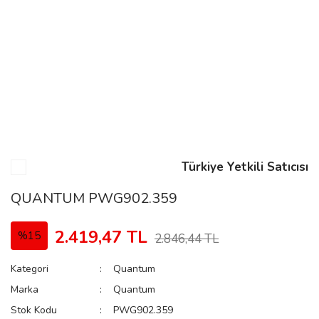
n
Rene
Türkiye Yetkili Satıcısı
rmani
n
QUANTUM PWG902.359
2.419,47 TL
%15
2.846,44 TL
Rene
Kategori
Quantum
Marka
Quantum
Stok Kodu
PWG902.359