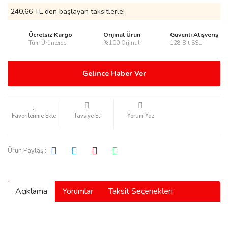
240,66 TL den başlayan taksitlerle!
Ücretsiz Kargo
Orijinal Ürün
Güvenli Alışveriş
Tüm Ürünlerde
%100 Orjinal
128 Bit SSL
rmani
Gelince Haber Ver
Tavsiye Et
Yorum Yaz
manson
Ürün Paylaş :
Açıklama
Yorumlar
Taksit Seçenekleri
ection