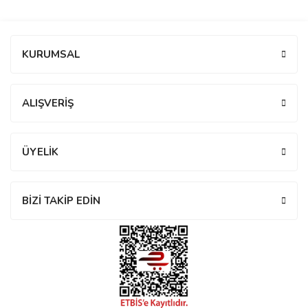
manson
Bu ürüne ilk yorumu siz yapın!
KURUMSAL
 Manoir
Yorum Yaz
ALIŞVERİŞ
ection
ÜYELİK
BİZİ TAKİP EDİN
r
ry