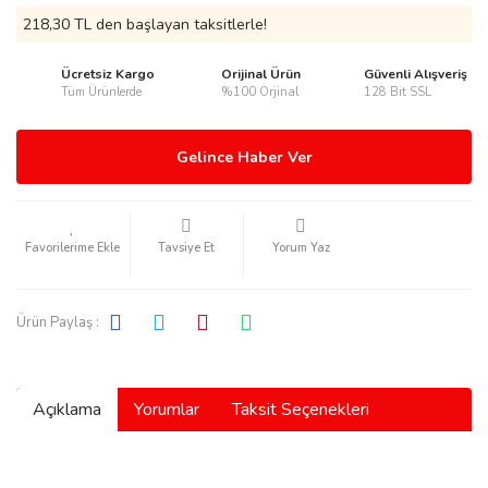
218,30 TL den başlayan taksitlerle!
Ücretsiz Kargo
Orijinal Ürün
Güvenli Alışveriş
Tüm Ürünlerde
%100 Orjinal
128 Bit SSL
rmani
Gelince Haber Ver
Tavsiye Et
Yorum Yaz
manson
Ürün Paylaş :
Açıklama
Yorumlar
Taksit Seçenekleri
ection