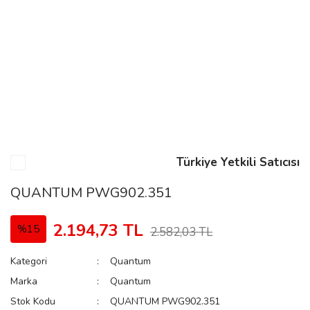
n
Rene
Türkiye Yetkili Satıcısı
rmani
n
QUANTUM PWG902.351
2.194,73 TL
%15
2.582,03 TL
Rene
Kategori
Quantum
Marka
Quantum
Stok Kodu
QUANTUM PWG902.351