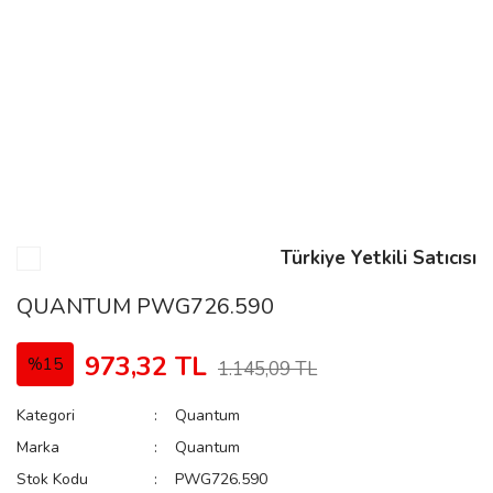
n
Rene
Türkiye Yetkili Satıcısı
rmani
n
QUANTUM PWG726.590
973,32 TL
%15
1.145,09 TL
Rene
Kategori
Quantum
Marka
Quantum
Stok Kodu
PWG726.590