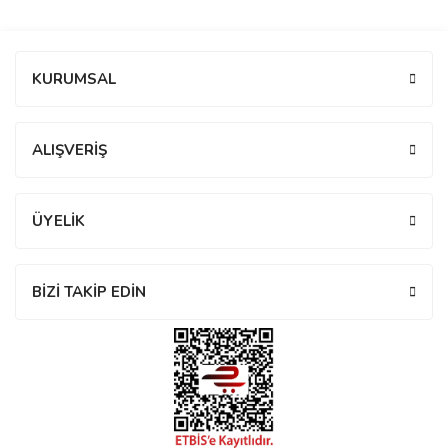
manson
Bu ürüne ilk yorumu siz yapın!
KURUMSAL
 Manoir
Yorum Yaz
ALIŞVERİŞ
ection
ÜYELİK
BİZİ TAKİP EDİN
r
ry