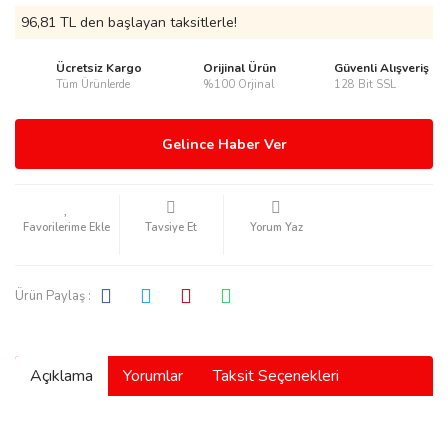
96,81 TL den başlayan taksitlerle!
Ücretsiz Kargo
Orijinal Ürün
Güvenli Alışveriş
Tüm Ürünlerde
%100 Orjinal
128 Bit SSL
rmani
Gelince Haber Ver
Tavsiye Et
Yorum Yaz
manson
Ürün Paylaş :
Açıklama
Yorumlar
Taksit Seçenekleri
ection