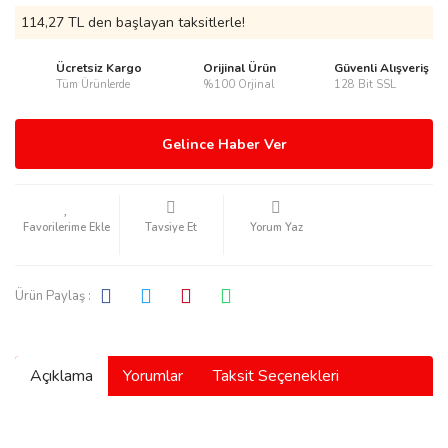
114,27 TL den başlayan taksitlerle!
Ücretsiz Kargo
Orijinal Ürün
Güvenli Alışveriş
Tüm Ürünlerde
%100 Orjinal
128 Bit SSL
rmani
Gelince Haber Ver
Tavsiye Et
Yorum Yaz
manson
Ürün Paylaş :
Açıklama
Yorumlar
Taksit Seçenekleri
ection