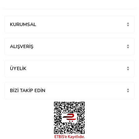
manson
Bu ürüne ilk yorumu siz yapın!
KURUMSAL
 Manoir
Yorum Yaz
ALIŞVERİŞ
ection
ÜYELİK
BİZİ TAKİP EDİN
r
ry