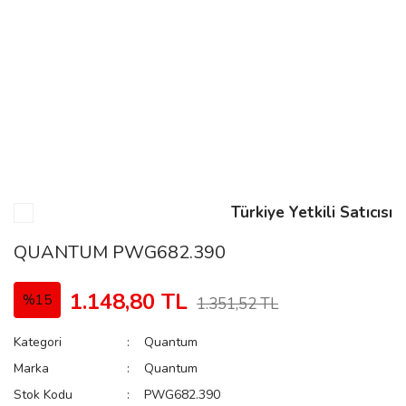
n
Rene
Türkiye Yetkili Satıcısı
rmani
n
QUANTUM PWG682.390
1.148,80 TL
%15
1.351,52 TL
Rene
Kategori
Quantum
Marka
Quantum
Stok Kodu
PWG682.390