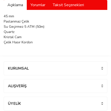
Açıklama
Yorumlar
Taksit Seçenekleri
manson
45 mm
Paslanmaz Çelik
 Manoir
Su Geçirmez 5 ATM (50m)
Quartz
Kristal Cam
Çelik Hasır Kordon
ection
Bu ürüne ilk yorumu siz yapın!
KURUMSAL
Yorum Yaz
r
ry
ALIŞVERİŞ
ÜYELİK