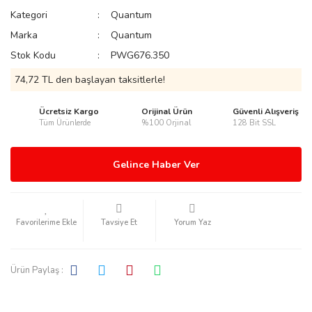
Kategori
Quantum
Marka
Quantum
Stok Kodu
PWG676.350
rmani
74,72 TL den başlayan taksitlerle!
Ücretsiz Kargo
Orijinal Ürün
Güvenli Alışveriş
Tüm Ürünlerde
%100 Orjinal
128 Bit SSL
Gelince Haber Ver
manson
Tavsiye Et
Yorum Yaz
Ürün Paylaş :
ection