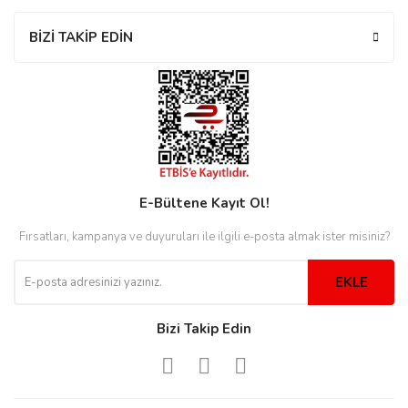
rs
r
BİZİ TAKİP EDİN
rs
E-Bültene Kayıt Ol!
nmark
Fırsatları, kampanya ve duyuruları ile ilgili e-posta almak ister misiniz?
EKLE
e
nmark
Bizi Takip Edin
e