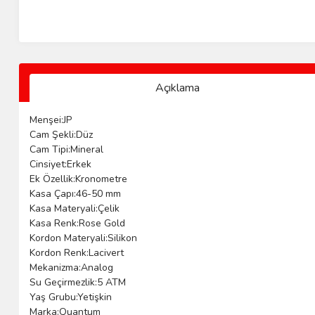
Açıklama
Menşei:JP
Cam Şekli:Düz
Cam Tipi:Mineral
Cinsiyet:Erkek
Ek Özellik:Kronometre
Kasa Çapı:46-50 mm
Kasa Materyali:Çelik
Kasa Renk:Rose Gold
Kordon Materyali:Silikon
Kordon Renk:Lacivert
Mekanizma:Analog
Su Geçirmezlik:5 ATM
Yaş Grubu:Yetişkin
Marka:Quantum