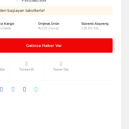
PWG560.999
den başlayan taksitlerle!
siz Kargo
Orijinal Ürün
Güvenli Alışveriş
ünlerde
%100 Orjinal
128 Bit SSL
Gelince Haber Ver
Tavsiye Et
Yorum Yaz