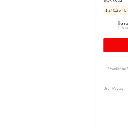
Stok Kodu
1.240,25 TL 
Ücret
Tüm Ür
Ürün Paylaş :