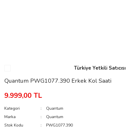
n
Rene
Türkiye Yetkili Satıcısı
rmani
n
Quantum PWG1077.390 Erkek Kol Saati
9.999,00 TL
Rene
Kategori
Quantum
Marka
Quantum
Stok Kodu
PWG1077.390