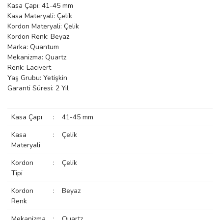
Kasa Çapı: 41-45 mm
manson
Kasa Materyali: Çelik
Kordon Materyali: Çelik
Kordon Renk: Beyaz
Marka: Quantum
 Manoir
Mekanizma: Quartz
Renk: Lacivert
Yaş Grubu: Yetişkin
ection
Garanti Süresi: 2 Yıl
Kasa Çapı
:
41-45 mm
Kasa
:
Çelik
Materyali
r
ry
Kordon
:
Çelik
Tipi
Kordon
:
Beyaz
Renk
Mekanizma
:
Quartz