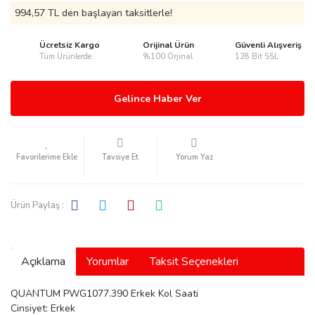
994,57 TL den başlayan taksitlerle!
Ücretsiz Kargo
Orijinal Ürün
Güvenli Alışveriş
Tüm Ürünlerde
%100 Orjinal
128 Bit SSL
rmani
Gelince Haber Ver
Tavsiye Et
Yorum Yaz
manson
Ürün Paylaş :
Açıklama
Yorumlar
Taksit Seçenekleri
ection
QUANTUM PWG1077.390 Erkek Kol Saati
Cinsiyet: Erkek