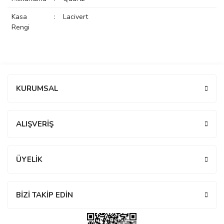
rs
r
Kasa
:
Lacivert
Rengi
Bu ürüne ilk yorumu siz yapın!
rs
KURUMSAL
Yorum Yaz
nmark
ALIŞVERİŞ
e
nmark
ÜYELİK
e
BİZİ TAKİP EDİN