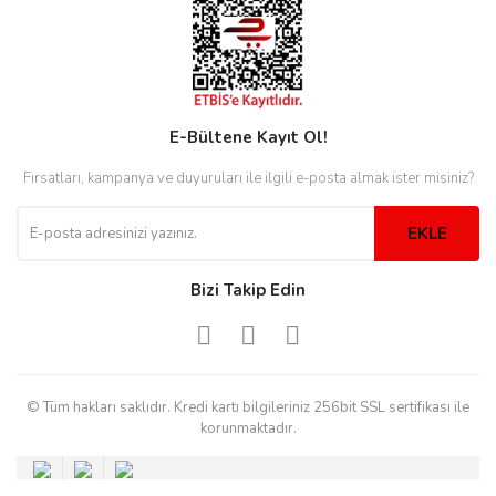
eister
E-Bültene Kayıt Ol!
cco
eister
Fırsatları, kampanya ve duyuruları ile ilgili e-posta almak ister misiniz?
EKLE
cco
Bizi Takip Edin
© Tüm hakları saklıdır. Kredi kartı bilgileriniz 256bit SSL sertifikası ile
korunmaktadır.