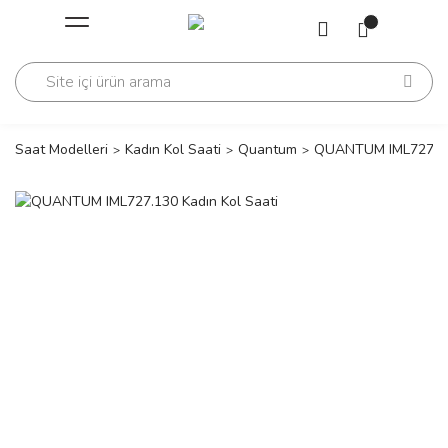
Geri Dön
Geri Dön
Saati
Saati
change
Saat Modelleri
Kadın Kol Saati
Quantum
QUANTUM IML727.130
lls Polo Club
n
lls Polo Club
n