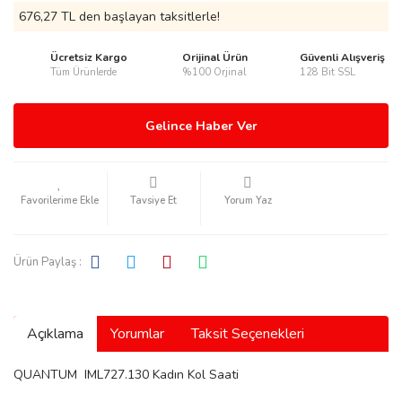
676,27 TL den başlayan taksitlerle!
Ücretsiz Kargo
Orijinal Ürün
Güvenli Alışveriş
Tüm Ürünlerde
%100 Orjinal
128 Bit SSL
rmani
Gelince Haber Ver
Tavsiye Et
Yorum Yaz
manson
Ürün Paylaş :
Açıklama
Yorumlar
Taksit Seçenekleri
ection
QUANTUM IML727.130 Kadın Kol Saati