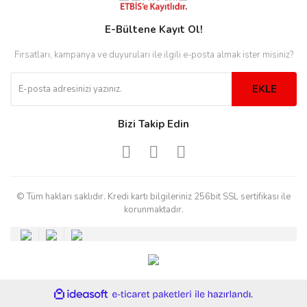
E-Bültene Kayıt Ol!
Fırsatları, kampanya ve duyuruları ile ilgili e-posta almak ister misiniz?
eister
EKLE
cco
eister
Bizi Takip Edin
cco
© Tüm hakları saklıdır. Kredi kartı bilgileriniz 256bit SSL sertifikası ile
korunmaktadır.
ile
ideasoft
e-