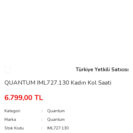
n
Rene
Türkiye Yetkili Satıcısı
rmani
n
QUANTUM IML727.130 Kadın Kol Saati
6.799,00 TL
Rene
Kategori
Quantum
Marka
Quantum
Stok Kodu
IML727.130