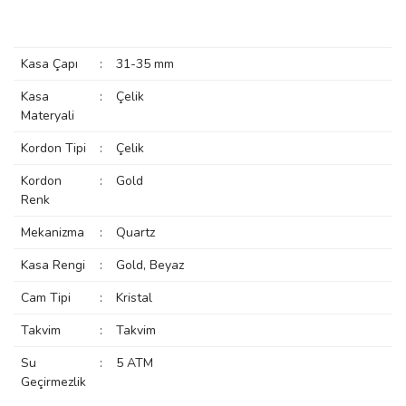
manson
Kasa Çapı
:
31-35 mm
 Manoir
Kasa
:
Çelik
Materyali
Kordon Tipi
:
Çelik
ection
Kordon
:
Gold
Renk
Mekanizma
:
Quartz
Kasa Rengi
:
Gold, Beyaz
r
ry
Cam Tipi
:
Kristal
Takvim
:
Takvim
Su
:
5 ATM
Geçirmezlik