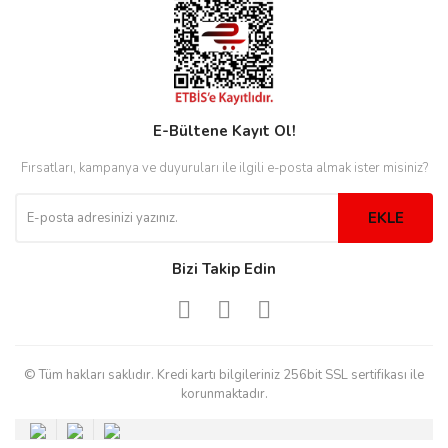
rs
r
E-Bültene Kayıt Ol!
rs
Fırsatları, kampanya ve duyuruları ile ilgili e-posta almak ister misiniz?
EKLE
nmark
Bizi Takip Edin
e
nmark
© Tüm hakları saklıdır. Kredi kartı bilgileriniz 256bit SSL sertifikası ile
e
korunmaktadır.