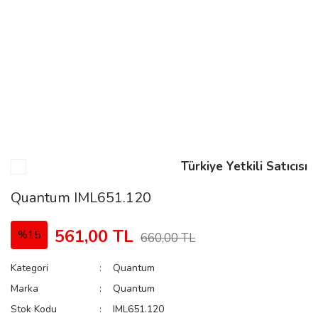
n
Rene
Türkiye Yetkili Satıcısı
rmani
n
Quantum IML651.120
561,00 TL
%15
660,00 TL
Rene
Kategori
Quantum
Marka
Quantum
Stok Kodu
IML651.120