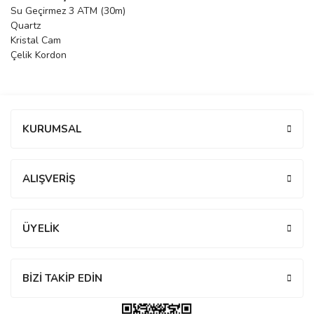
Su Geçirmez 3 ATM (30m)
manson
Quartz
Kristal Cam
Çelik Kordon
 Manoir
Bu ürüne ilk yorumu siz yapın!
ection
KURUMSAL
Yorum Yaz
ALIŞVERİŞ
r
ry
ÜYELİK
BİZİ TAKİP EDİN