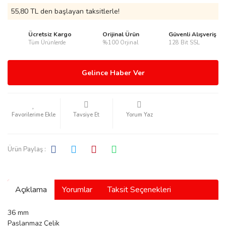
55,80 TL den başlayan taksitlerle!
Ücretsiz Kargo
Orijinal Ürün
Güvenli Alışveriş
Tüm Ürünlerde
%100 Orjinal
128 Bit SSL
rmani
Gelince Haber Ver
Tavsiye Et
Yorum Yaz
manson
Ürün Paylaş :
Açıklama
Yorumlar
Taksit Seçenekleri
ection
36 mm
Paslanmaz Çelik