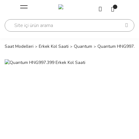
Geri Dön
Geri Dön
Saati
Saati
change
Saat Modelleri
Erkek Kol Saati
Quantum
Quantum HNG997.399
lls Polo Club
n
lls Polo Club
n