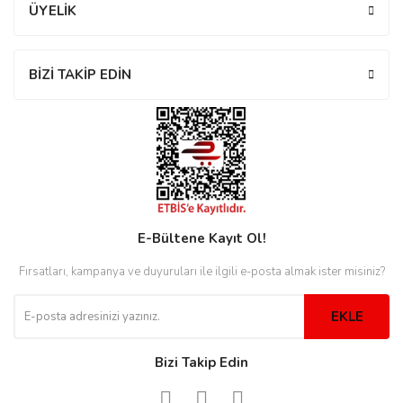
ÜYELİK
eister
BİZİ TAKİP EDİN
cco
eister
cco
E-Bültene Kayıt Ol!
Fırsatları, kampanya ve duyuruları ile ilgili e-posta almak ister misiniz?
EKLE
Bizi Takip Edin