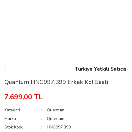
n
Rene
Türkiye Yetkili Satıcısı
rmani
n
Quantum HNG997.399 Erkek Kol Saati
7.699,00 TL
Rene
Kategori
Quantum
Marka
Quantum
Stok Kodu
HNG997.399