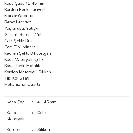
Kasa Çapı: 41-45 mm
manson
Kordon Renk: Lacivert
Marka: Quantum
Renk: Lacivert
Yaş Grubu: Yetişkin
 Manoir
Garanti Süresi: 2 Yıl
Cam Şekli: Düz
Cam Tipi: Mineral
ection
Kadran Şekli: Dikdörtgen
Kasa Materyali: Çelik
Kasa Renk: Metalik
Kordon Materyali: Silikon
Tip: Kol Saati
Mekanizma: Quartz
r
ry
Kasa Çapı
:
41-45 mm
Kasa
:
Çelik
Materyali
Kordon
:
Silikon