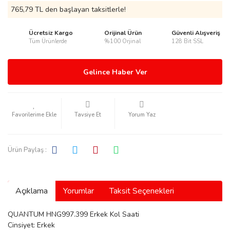
765,79 TL den başlayan taksitlerle!
Ücretsiz Kargo
Orijinal Ürün
Güvenli Alışveriş
Tüm Ürünlerde
%100 Orjinal
128 Bit SSL
rmani
Gelince Haber Ver
Tavsiye Et
Yorum Yaz
manson
Ürün Paylaş :
Açıklama
Yorumlar
Taksit Seçenekleri
ection
QUANTUM HNG997.399 Erkek Kol Saati
Cinsiyet: Erkek