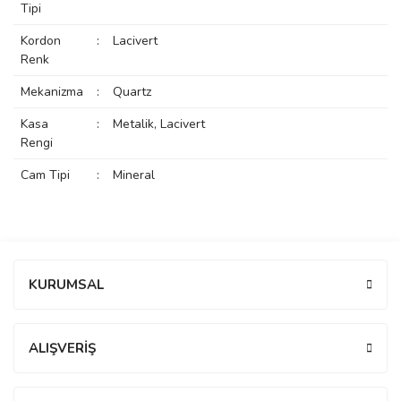
Tipi
rs
r
Kordon
:
Lacivert
Renk
Mekanizma
:
Quartz
Kasa
:
Metalik, Lacivert
Rengi
rs
Cam Tipi
:
Mineral
nmark
Bu ürüne ilk yorumu siz yapın!
e
nmark
KURUMSAL
Yorum Yaz
e
ALIŞVERİŞ