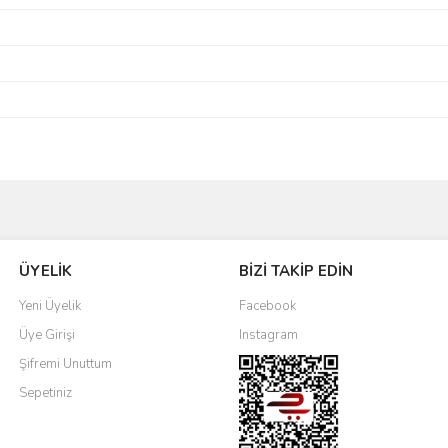
Bu ürüne ilk yorumu siz yapın!
ÜYELİK
BİZİ TAKİP EDİN
Yorum Yaz
Yeni Üyelik
Facebook
Üye Girişi
Instagram
Şifremi Unuttum
Sepetiniz