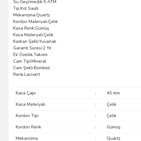
Su Geçirmezlik:5 ATM
Tip:Kol Saati
Mekanizma:Quartz
Kordon Materyali:Çelik
Kasa Renk:Gümüş
Kasa Materyali:Çelik
Kadran Şekli:Yuvarlak
Garanti Süresi:2 Yıl
Ek Özellik:Takvim
Cam Tipi:Mineral
Cam Şekli:Bombeli
Renk:Lacivert
Kasa Çapı
:
45 mm
Kasa Materyali
:
Çelik
Kordon Tipi
:
Çelik
Kordon Renk
:
Gümüş
Mekanizma
:
Quartz