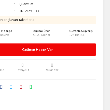
Quantum
HNG929.390
n başlayan taksitlerle!
siz Kargo
Orijinal Ürün
Güvenli Alışveriş
ünlerde
%100 Orjinal
128 Bit SSL
Gelince Haber Ver
Tavsiye Et
Yorum Yaz