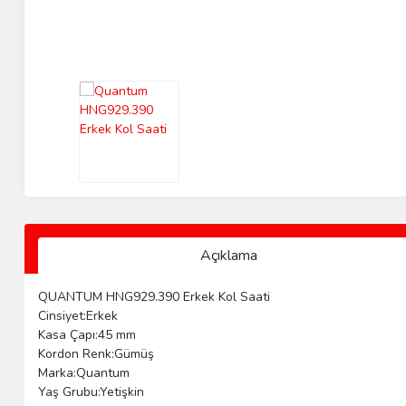
Açıklama
QUANTUM HNG929.390 Erkek Kol Saati
Cinsiyet:Erkek
Kasa Çapı:45 mm
Kordon Renk:Gümüş
Marka:Quantum
Yaş Grubu:Yetişkin