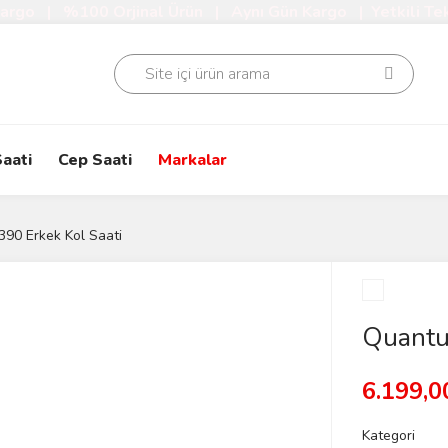
Kargo | %100 Orjinal Ürün | Aynı Gün Kargo | Yetkili Tek
aati
Cep Saati
Markalar
0 Erkek Kol Saati
Quantu
6.199,0
Kategori