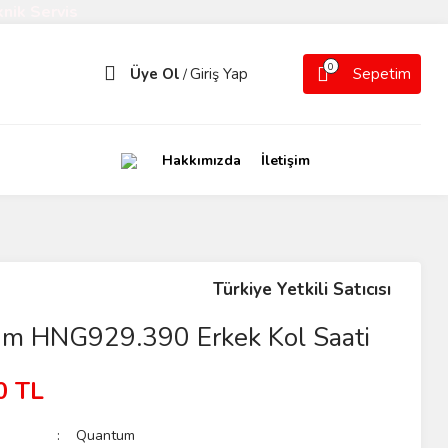
nik Servis
0
Üye Ol
Giriş Yap
Sepetim
/
Hakkımızda
İletişim
Türkiye Yetkili Satıcısı
m HNG929.390 Erkek Kol Saati
0 TL
Quantum