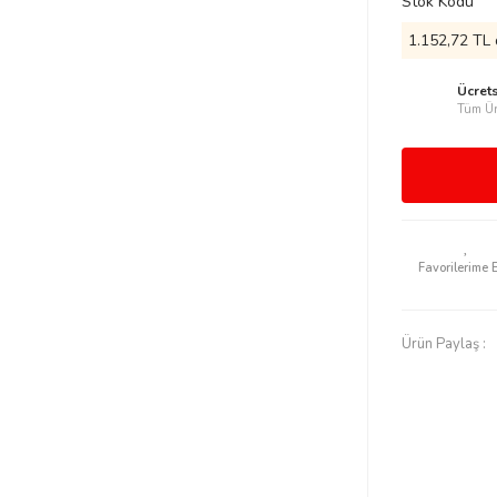
Stok Kodu
1.152,72 TL 
Ücret
Tüm Ür
Ürün Paylaş :