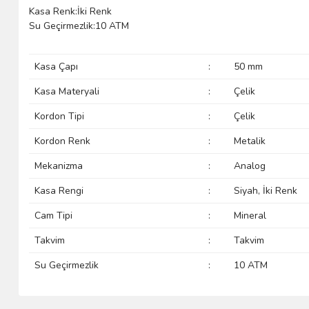
Kasa Renk:İki Renk
Su Geçirmezlik:10 ATM
Kasa Çapı
:
50 mm
Kasa Materyali
:
Çelik
Kordon Tipi
:
Çelik
Kordon Renk
:
Metalik
Mekanizma
:
Analog
Kasa Rengi
:
Siyah, İki Renk
Cam Tipi
:
Mineral
Takvim
:
Takvim
Su Geçirmezlik
:
10 ATM