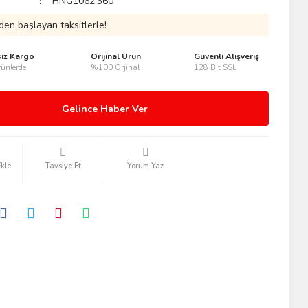
HNG1062.360
den başlayan taksitlerle!
siz Kargo
Orijinal Ürün
Güvenli Alışveriş
ünlerde
%100 Orjinal
128 Bit SSL
Gelince Haber Ver
Tavsiye Et
Yorum Yaz