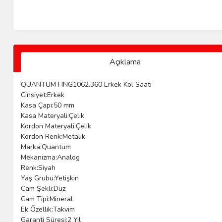
Açıklama
QUANTUM HNG1062.360 Erkek Kol Saati
Cinsiyet:Erkek
Kasa Çapı:50 mm
Kasa Materyali:Çelik
Kordon Materyali:Çelik
Kordon Renk:Metalik
Marka:Quantum
Mekanizma:Analog
Renk:Siyah
Yaş Grubu:Yetişkin
Cam Şekli:Düz
Cam Tipi:Mineral
Ek Özellik:Takvim
Garanti Süresi:2 Yıl