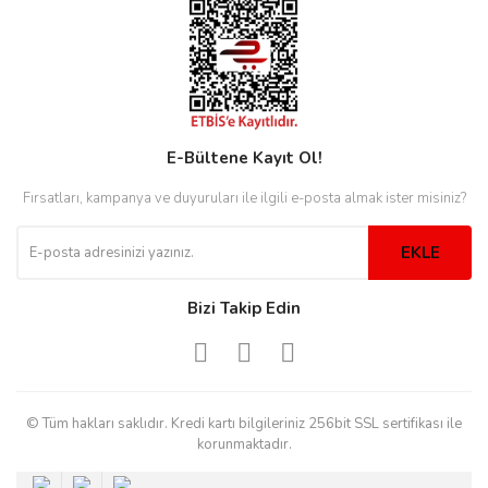
eister
E-Bültene Kayıt Ol!
cco
eister
Fırsatları, kampanya ve duyuruları ile ilgili e-posta almak ister misiniz?
cco
EKLE
Bizi Takip Edin
© Tüm hakları saklıdır. Kredi kartı bilgileriniz 256bit SSL sertifikası ile
korunmaktadır.