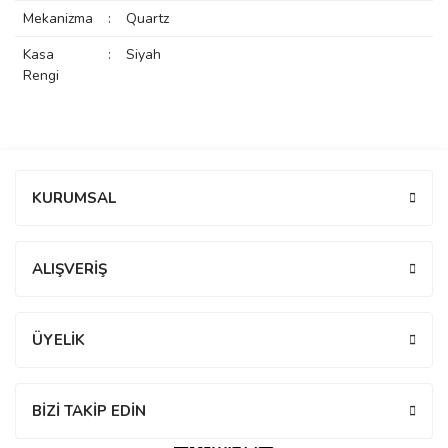
Mekanizma
:
Quartz
rs
r
Kasa
:
Siyah
Rengi
rs
Bu ürüne ilk yorumu siz yapın!
KURUMSAL
Yorum Yaz
nmark
ALIŞVERİŞ
e
nmark
ÜYELİK
e
BİZİ TAKİP EDİN