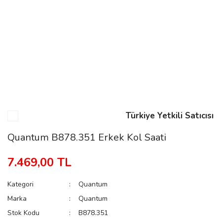
n
Rene
Türkiye Yetkili Satıcısı
rmani
n
Quantum B878.351 Erkek Kol Saati
7.469,00 TL
Rene
Kategori
Quantum
Marka
Quantum
Stok Kodu
B878.351