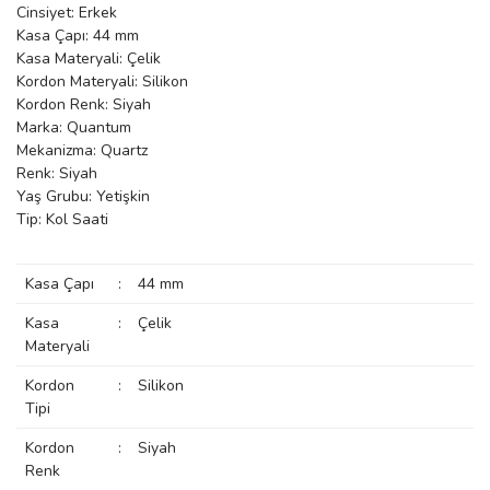
Cinsiyet: Erkek
manson
Kasa Çapı: 44 mm
Kasa Materyali: Çelik
Kordon Materyali: Silikon
Kordon Renk: Siyah
 Manoir
Marka: Quantum
Mekanizma: Quartz
Renk: Siyah
ection
Yaş Grubu: Yetişkin
Tip: Kol Saati
Kasa Çapı
:
44 mm
Kasa
:
Çelik
Materyali
r
ry
Kordon
:
Silikon
Tipi
Kordon
:
Siyah
Renk