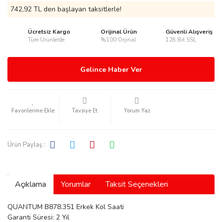
742,92 TL den başlayan taksitlerle!
Ücretsiz Kargo
Orijinal Ürün
Güvenli Alışveriş
Tüm Ürünlerde
%100 Orjinal
128 Bit SSL
rmani
Gelince Haber Ver
Tavsiye Et
Yorum Yaz
manson
Ürün Paylaş :
Açıklama
Yorumlar
Taksit Seçenekleri
ection
QUANTUM B878.351 Erkek Kol Saati
Garanti Süresi: 2 Yıl