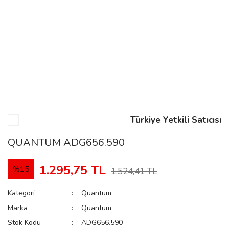
n
Rene
Türkiye Yetkili Satıcısı
rmani
n
QUANTUM ADG656.590
1.295,75 TL
%15
1.524,41 TL
Rene
Kategori
Quantum
Marka
Quantum
Stok Kodu
ADG656.590