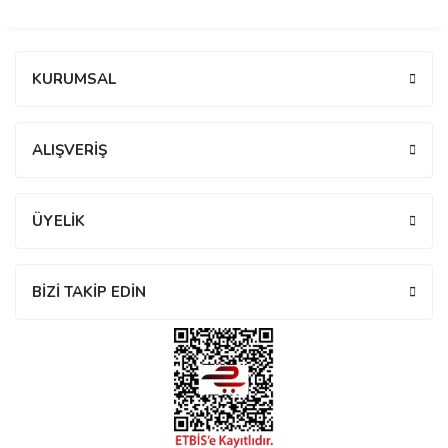
manson
Bu ürüne ilk yorumu siz yapın!
KURUMSAL
 Manoir
Yorum Yaz
ALIŞVERİŞ
ection
ÜYELİK
BİZİ TAKİP EDİN
r
ry