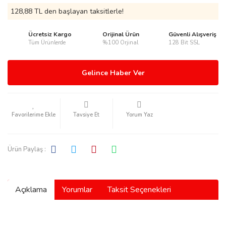
128,88 TL den başlayan taksitlerle!
Ücretsiz Kargo
Orijinal Ürün
Güvenli Alışveriş
Tüm Ürünlerde
%100 Orjinal
128 Bit SSL
rmani
Gelince Haber Ver
Tavsiye Et
Yorum Yaz
manson
Ürün Paylaş :
Açıklama
Yorumlar
Taksit Seçenekleri
ection