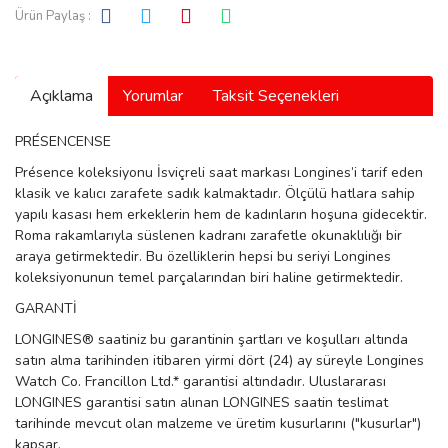
Ürün Paylaş :
manson
Açıklama
Yorumlar
Taksit Seçenekleri
 Manoir
PRÉSENCENSE
Présence koleksiyonu İsviçreli saat markası Longines’i tarif eden
ection
klasik ve kalıcı zarafete sadık kalmaktadır. Ölçülü hatlara sahip
yapılı kasası hem erkeklerin hem de kadınların hoşuna gidecektir.
Roma rakamlarıyla süslenen kadranı zarafetle okunaklılığı bir
araya getirmektedir. Bu özelliklerin hepsi bu seriyi Longines
koleksiyonunun temel parçalarından biri haline getirmektedir.
GARANTİ
r
ry
LONGINES® saatiniz bu garantinin şartları ve koşulları altında
satın alma tarihinden itibaren yirmi dört (24) ay süreyle Longines
Watch Co. Francillon Ltd.* garantisi altındadır. Uluslararası
LONGINES garantisi satın alınan LONGINES saatin teslimat
tarihinde mevcut olan malzeme ve üretim kusurlarını ("kusurlar")
kapsar.