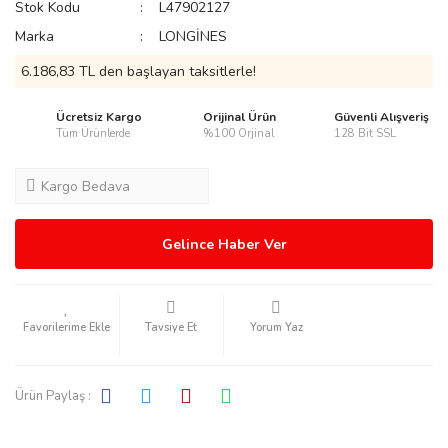
Stok Kodu
L47902127
Marka
LONGİNES
6.186,83 TL den başlayan taksitlerle!
rmani
Ücretsiz Kargo
Orijinal Ürün
Güvenli Alışveriş
Tüm Ürünlerde
%100 Orjinal
128 Bit SSL
Kargo Bedava
Gelince Haber Ver
manson
Tavsiye Et
Yorum Yaz
Ürün Paylaş :
ection