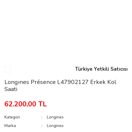
n
Rene
Türkiye Yetkili Satıcısı
rmani
n
Longınes Présence L47902127 Erkek Kol
Saati
Rene
62.200,00 TL
Kategori
Longines
Marka
Longines