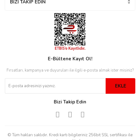
BİZİ TAKİP EDİN
eister
cco
eister
E-Bültene Kayıt Ol!
Fırsatları, kampanya ve duyuruları ile ilgili e-posta almak ister misiniz?
cco
EKLE
Bizi Takip Edin
© Tüm hakları saklıdır. Kredi kartı bilgileriniz 256bit SSL sertifikası ile