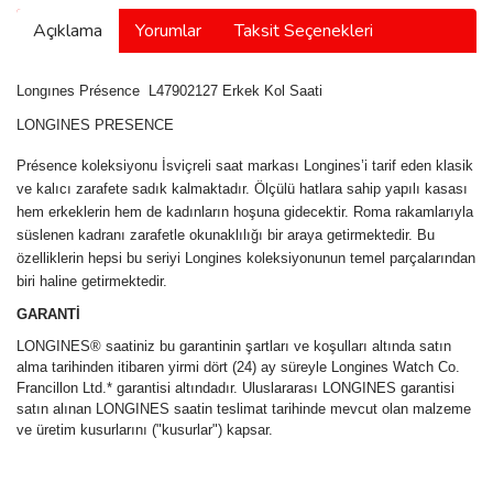
Açıklama
Yorumlar
Taksit Seçenekleri
manson
Longınes Présence L47902127 Erkek Kol Saati
 Manoir
LONGINES PRESENCE
Présence koleksiyonu İsviçreli saat markası Longines’i tarif eden klasik
ve kalıcı zarafete sadık kalmaktadır. Ölçülü hatlara sahip yapılı kasası
ection
hem erkeklerin hem de kadınların hoşuna gidecektir. Roma rakamlarıyla
süslenen kadranı zarafetle okunaklılığı bir araya getirmektedir. Bu
özelliklerin hepsi bu seriyi Longines koleksiyonunun temel parçalarından
biri haline getirmektedir.
GARANTİ
LONGINES® saatiniz bu garantinin şartları ve koşulları altında satın
r
ry
alma tarihinden itibaren yirmi dört (24) ay süreyle Longines Watch Co.
Francillon Ltd.* garantisi altındadır. Uluslararası LONGINES garantisi
satın alınan LONGINES saatin teslimat tarihinde mevcut olan malzeme
ve üretim kusurlarını ("kusurlar") kapsar.