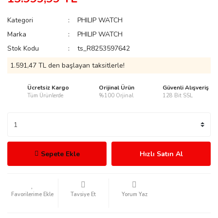
Kategori
PHILIP WATCH
Marka
PHILIP WATCH
Stok Kodu
ts_R8253597642
rmani
1.591,47 TL den başlayan taksitlerle!
Ücretsiz Kargo
Orijinal Ürün
Güvenli Alışveriş
Tüm Ürünlerde
%100 Orjinal
128 Bit SSL
manson
Sepete Ekle
Hızlı Satın Al
Tavsiye Et
Yorum Yaz
ection