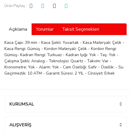
Ürün Paylaş :
manson
Açıklama
Yorumlar
Taksit Seçenekleri
 Manoir
Kasa Çapı: 39 mm - Kasa Şekli: Yuvarlak - Kasa Materyali: Çelik -
Kasa Rengi: Gümüş - Kordon Materyali: Çelik - Kordon Rengi:
ection
Gümüş- Kadran Rengi: Turkuaz - Kadran Işığı: Yok - Taş: Yok -
Çalışma Şekli: Analog - Teknolojisi: Quartz - Takvim: Var -
Kronometre: Yok - Alarm: Yok - Cam Özelliği: Safir - Özellik: - Su
Geçirmezlik: 10 ATM - Garanti Süresi: 2 YIL - Cinsiyet: Erkek
r
ry
Bu ürüne ilk yorumu siz yapın!
KURUMSAL
Yorum Yaz
ALIŞVERİŞ