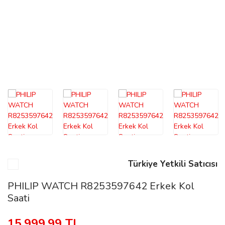
n
Rene
rmani
n
Türkiye Yetkili Satıcısı
Rene
PHILIP WATCH R8253597642 Erkek Kol
Saati
15.999,99 TL