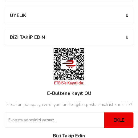
rs
r
ÜYELİK
BİZİ TAKİP EDİN
rs
nmark
E-Bültene Kayıt Ol!
e
nmark
Fırsatları, kampanya ve duyuruları ile ilgili e-posta almak ister misiniz?
e
EKLE
Bizi Takip Edin