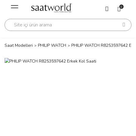
Geri Dön
Geri Dön
0
Saati
Saati
change
Saat Modelleri
PHILIP WATCH
PHILIP WATCH R8253597642 Erke
lls Polo Club
n
lls Polo Club
n