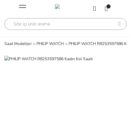
Geri Dön
Geri Dön
Saati
Saati
change
Saat Modelleri
PHILIP WATCH
PHILIP WATCH R8253597586 Kadı
lls Polo Club
n
lls Polo Club
n