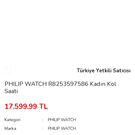
n
Rene
Türkiye Yetkili Satıcısı
rmani
n
PHILIP WATCH R8253597586 Kadın Kol
Saati
Rene
17.599,99 TL
Kategori
PHILIP WATCH
Marka
PHILIP WATCH