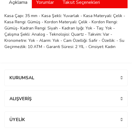
Açıklama
Yorumlar
Taksit Seçenekleri
manson
Kasa Çapı: 35 mm - Kasa Şekli: Yuvarlak - Kasa Materyali: Çelik -
Kasa Rengi: Gümüş - Kordon Materyali: Çelik - Kordon Rengi:
Gümüş- Kadran Rengi: Siyah - Kadran Işığı: Yok - Taş: Yok -
 Manoir
Çalışma Şekli: Analog - Teknolojisi: Quartz - Takvim: Var -
Kronometre: Yok - Alarm: Yok - Cam Özelliği: Safir - Özellik: - Su
Geçirmezlik: 10 ATM - Garanti Süresi: 2 YIL - Cinsiyet: Kadın
ection
Bu ürüne ilk yorumu siz yapın!
KURUMSAL
Yorum Yaz
r
ry
ALIŞVERİŞ
ÜYELİK