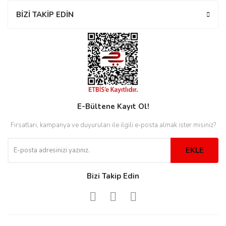
rs
r
BİZİ TAKİP EDİN
rs
E-Bültene Kayıt Ol!
nmark
Fırsatları, kampanya ve duyuruları ile ilgili e-posta almak ister misiniz?
EKLE
e
nmark
Bizi Takip Edin
e