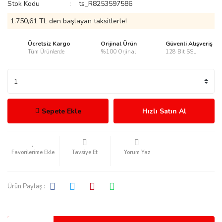
Stok Kodu
ts_R8253597586
1.750,61 TL den başlayan taksitlerle!
Ücretsiz Kargo
Orijinal Ürün
Güvenli Alışveriş
Tüm Ürünlerde
%100 Orjinal
128 Bit SSL
rmani
Sepete Ekle
Hızlı Satın Al
manson
Tavsiye Et
Yorum Yaz
Ürün Paylaş :
ection