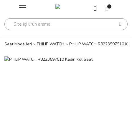
Geri Dön
Geri Dön
Saati
Saati
change
Saat Modelleri
PHILIP WATCH
PHILIP WATCH R8223597510 Kadı
lls Polo Club
n
lls Polo Club
n