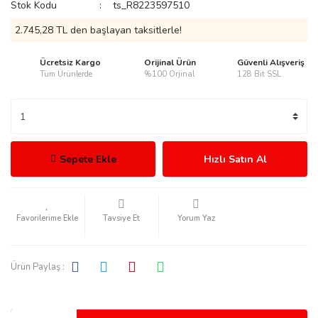
Stok Kodu
ts_R8223597510
2.745,28 TL den başlayan taksitlerle!
Ücretsiz Kargo
Orijinal Ürün
Güvenli Alışveriş
Tüm Ürünlerde
%100 Orjinal
128 Bit SSL
rmani
Sepete Ekle
Hızlı Satın Al
manson
Tavsiye Et
Yorum Yaz
Ürün Paylaş :
ection