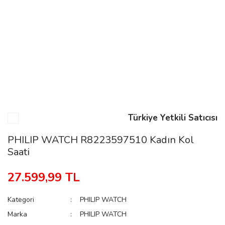
n
Rene
Türkiye Yetkili Satıcısı
rmani
n
PHILIP WATCH R8223597510 Kadın Kol
Saati
Rene
27.599,99 TL
Kategori
PHILIP WATCH
Marka
PHILIP WATCH