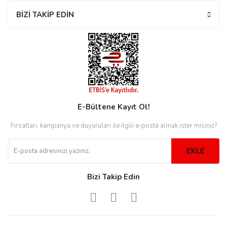
rs
r
BİZİ TAKİP EDİN
rs
E-Bültene Kayıt Ol!
nmark
Fırsatları, kampanya ve duyuruları ile ilgili e-posta almak ister misiniz?
EKLE
e
nmark
Bizi Takip Edin
e