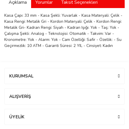
Açıklama
Yorumlar
Taksit Seçenekleri
manson
Kasa Çapı: 33 mm - Kasa Şekli: Yuvarlak - Kasa Materyali: Çelik -
Kasa Rengi: Metalik Gri - Kordon Materyali: Çelik - Kordon Rengi:
Metalik Gri- Kadran Rengi: Siyah - Kadran Işığı: Yok - Taş: Yok -
 Manoir
Çalışma Şekli: Analog - Teknolojisi: Otomatik - Takvim: Var -
Kronometre: Yok - Alarm: Yok - Cam Özelliği: Safir - Özellik: - Su
Geçirmezlik: 10 ATM - Garanti Süresi: 2 YIL - Cinsiyet: Kadın
ection
Bu ürüne ilk yorumu siz yapın!
KURUMSAL
Yorum Yaz
r
ry
ALIŞVERİŞ
ÜYELİK