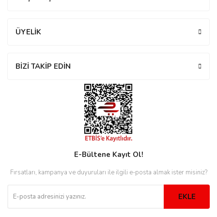
ÜYELİK
eister
BİZİ TAKİP EDİN
cco
eister
cco
E-Bültene Kayıt Ol!
Fırsatları, kampanya ve duyuruları ile ilgili e-posta almak ister misiniz?
EKLE