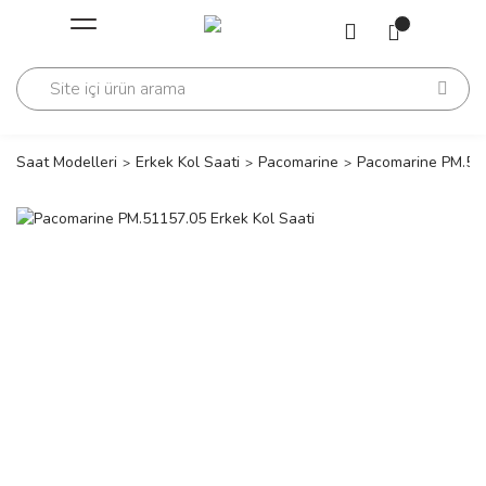
Geri Dön
Geri Dön
Saati
Saati
change
Saat Modelleri
Erkek Kol Saati
Pacomarine
Pacomarine PM.511
lls Polo Club
n
lls Polo Club
n