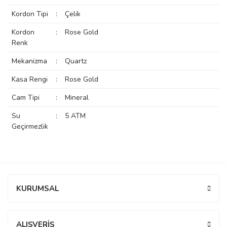
rs
r
Kordon Tipi
:
Çelik
Kordon
:
Rose Gold
Renk
Mekanizma
:
Quartz
Kasa Rengi
:
Rose Gold
rs
Cam Tipi
:
Mineral
Su
:
5 ATM
nmark
Geçirmezlik
e
nmark
Bu ürüne ilk yorumu siz yapın!
KURUMSAL
e
Yorum Yaz
ALIŞVERİŞ