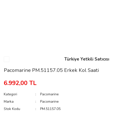
n
Rene
Türkiye Yetkili Satıcısı
rmani
n
Pacomarine PM.51157.05 Erkek Kol Saati
6.992,00 TL
Rene
Kategori
Pacomarine
Marka
Pacomarine
Stok Kodu
PM.51157.05