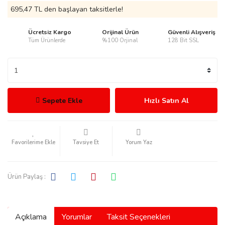
695,47 TL den başlayan taksitlerle!
Ücretsiz Kargo
Orijinal Ürün
Güvenli Alışveriş
Tüm Ürünlerde
%100 Orjinal
128 Bit SSL
rmani
Sepete Ekle
Hızlı Satın Al
manson
Tavsiye Et
Yorum Yaz
Ürün Paylaş :
ection
Açıklama
Yorumlar
Taksit Seçenekleri