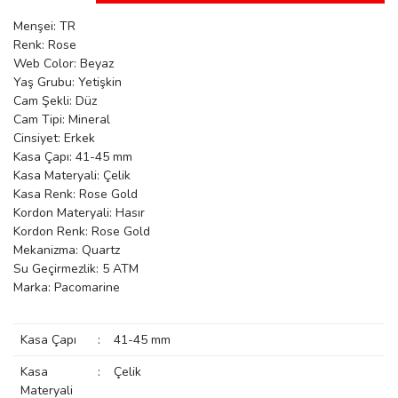
manson
Menşei: TR
Renk: Rose
Web Color: Beyaz
Yaş Grubu: Yetişkin
 Manoir
Cam Şekli: Düz
Cam Tipi: Mineral
Cinsiyet: Erkek
ection
Kasa Çapı: 41-45 mm
Kasa Materyali: Çelik
Kasa Renk: Rose Gold
Kordon Materyali: Hasır
Kordon Renk: Rose Gold
Mekanizma: Quartz
Su Geçirmezlik: 5 ATM
r
ry
Marka: Pacomarine
Kasa Çapı
:
41-45 mm
Kasa
:
Çelik
Materyali