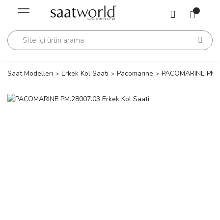
Geri Dön
Geri Dön
Saati
Saati
change
Saat Modelleri
Erkek Kol Saati
Pacomarine
PACOMARINE PM.28
lls Polo Club
n
lls Polo Club
n