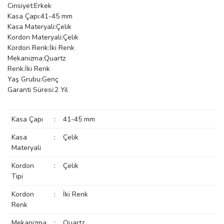
Cinsiyet:Erkek
manson
Kasa Çapı:41-45 mm
Kasa Materyali:Çelik
Kordon Materyali:Çelik
Kordon Renk:İki Renk
 Manoir
Mekanizma:Quartz
Renk:İki Renk
Yaş Grubu:Genç
ection
Garanti Süresi:2 Yıl
Kasa Çapı
:
41-45 mm
Kasa
:
Çelik
Materyali
r
ry
Kordon
:
Çelik
Tipi
Kordon
:
İki Renk
Renk
Mekanizma
:
Quartz