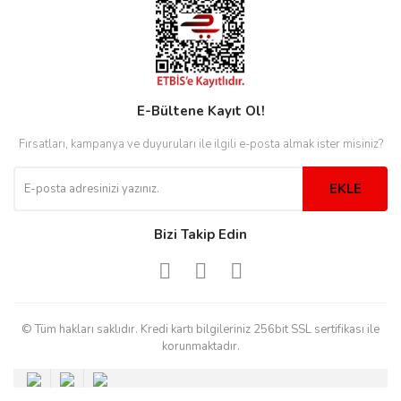
eister
E-Bültene Kayıt Ol!
cco
eister
Fırsatları, kampanya ve duyuruları ile ilgili e-posta almak ister misiniz?
EKLE
cco
Bizi Takip Edin
© Tüm hakları saklıdır. Kredi kartı bilgileriniz 256bit SSL sertifikası ile
korunmaktadır.