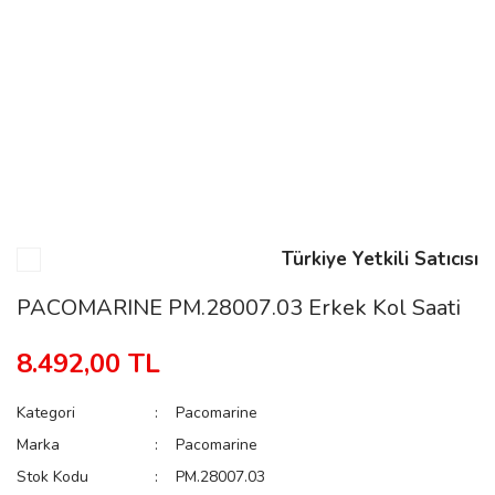
n
Rene
Türkiye Yetkili Satıcısı
rmani
n
PACOMARINE PM.28007.03 Erkek Kol Saati
8.492,00 TL
Rene
Kategori
Pacomarine
Marka
Pacomarine
Stok Kodu
PM.28007.03