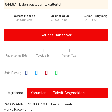
844,67 TL den başlayan taksitlerle!
Ücretsiz Kargo
Orijinal Ürün
Güvenli Alışveriş
Tüm Ürünlerde
%100 Orjinal
128 Bit SSL
rmani
Gelince Haber Ver
Tavsiye Et
Yorum Yaz
manson
Ürün Paylaş :
Açıklama
Yorumlar
Taksit Seçenekleri
ection
PACOMARINE PM.28007.03 Erkek Kol Saati
Marka:Pacomarine