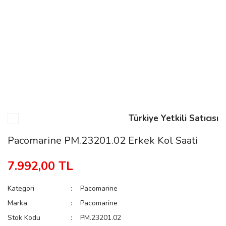
n
Rene
Türkiye Yetkili Satıcısı
rmani
n
Pacomarine PM.23201.02 Erkek Kol Saati
7.992,00 TL
Rene
Kategori
Pacomarine
Marka
Pacomarine
Stok Kodu
PM.23201.02