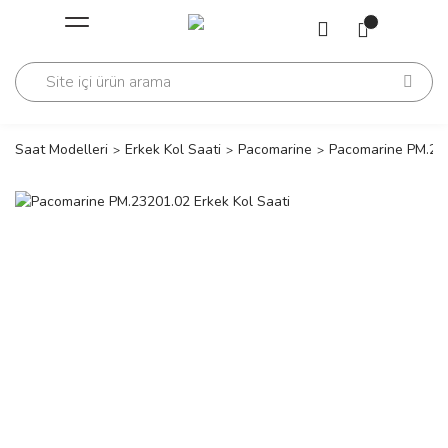
Geri Dön
Geri Dön
Saati
Saati
change
Saat Modelleri
Erkek Kol Saati
Pacomarine
Pacomarine PM.232
lls Polo Club
n
lls Polo Club
n