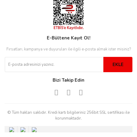
eister
E-Bültene Kayıt Ol!
cco
eister
Fırsatları, kampanya ve duyuruları ile ilgili e-posta almak ister misiniz?
EKLE
cco
Bizi Takip Edin
© Tüm hakları saklıdır. Kredi kartı bilgileriniz 256bit SSL sertifikası ile
korunmaktadır.