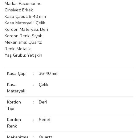
Marka: Pacomarine
manson
Cinsiyet: Erkek
Kasa Çapı: 36-40 mm
Kasa Materyali: Çelik
Kordon Materyali: Deri
 Manoir
Kordon Renk: Siyah
Mekanizma: Quartz
Renk: Metalik
ection
Yaş Grubu: Yetişkin
Kasa Çapı
:
36-40 mm
Kasa
:
Çelik
Materyali
r
ry
Kordon
:
Deri
Tipi
Kordon
:
Sedef
Renk
Mekanizma
:
Quartz