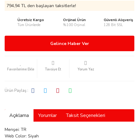
794,94 TL den başlayan taksitlerle!
Ücretsiz Kargo
Orijinal Ürün
Güvenli Alışveriş
Tüm Ürünlerde
%100 Orjinal
128 Bit SSL
rmani
Gelince Haber Ver
Tavsiye Et
Yorum Yaz
manson
Ürün Paylaş :
Açıklama
Yorumlar
Taksit Seçenekleri
ection
Menşei: TR
Web Color: Siyah