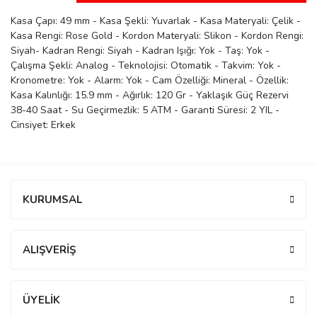
manson
Kasa Çapı: 49 mm - Kasa Şekli: Yuvarlak - Kasa Materyali: Çelik -
Kasa Rengi: Rose Gold - Kordon Materyali: Slikon - Kordon Rengi:
Siyah- Kadran Rengi: Siyah - Kadran Işığı: Yok - Taş: Yok -
Çalışma Şekli: Analog - Teknolojisi: Otomatik - Takvim: Yok -
 Manoir
Kronometre: Yok - Alarm: Yok - Cam Özelliği: Mineral - Özellik:
Kasa Kalınlığı: 15.9 mm - Ağırlık: 120 Gr - Yaklaşık Güç Rezervi
38-40 Saat - Su Geçirmezlik: 5 ATM - Garanti Süresi: 2 YIL -
ection
Cinsiyet: Erkek
Bu ürüne ilk yorumu siz yapın!
KURUMSAL
Yorum Yaz
r
ry
ALIŞVERİŞ
ÜYELİK