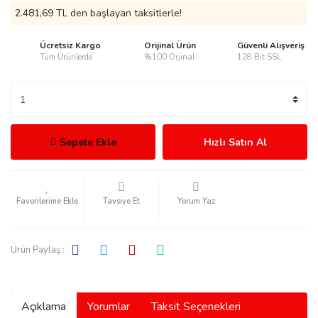
2.481,69 TL den başlayan taksitlerle!
Ücretsiz Kargo
Orijinal Ürün
Güvenli Alışveriş
Tüm Ürünlerde
%100 Orjinal
128 Bit SSL
rmani
Sepete Ekle
Hızlı Satın Al
manson
Tavsiye Et
Yorum Yaz
Ürün Paylaş :
ection
Açıklama
Yorumlar
Taksit Seçenekleri