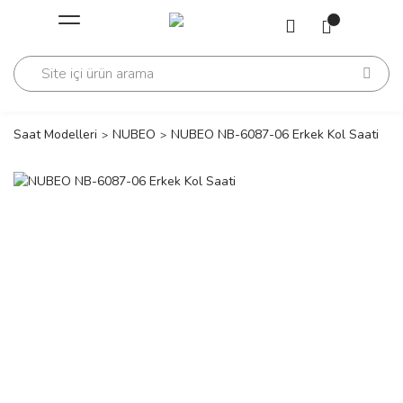
Geri Dön
Geri Dön
Saati
Saati
change
Saat Modelleri
NUBEO
NUBEO NB-6087-06 Erkek Kol Saati
lls Polo Club
n
lls Polo Club
n