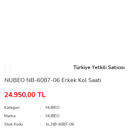
n
Rene
Türkiye Yetkili Satıcısı
rmani
n
NUBEO NB-6087-06 Erkek Kol Saati
24.950,00 TL
Rene
Kategori
NUBEO
Marka
NUBEO
Stok Kodu
ts_NB-6087-06