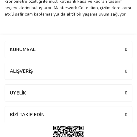
Kronometre özelliği ile multi katmanlı kasa ve kadran tasarımı
seçeneklerini buluşturan Masterwork Collection, çizilmelere karşı
manson
etkili safir cam kaplamasıyla da aktif bir yaşama uyum sağlıyor.
 Manoir
Bu ürüne ilk yorumu siz yapın!
KURUMSAL
ection
Yorum Yaz
ALIŞVERİŞ
ÜYELİK
r
ry
BİZİ TAKİP EDİN