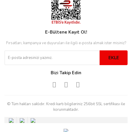
rs
r
E-Bültene Kayıt Ol!
Fırsatları, kampanya ve duyuruları ile ilgili e-posta almak ister misiniz?
rs
EKLE
nmark
Bizi Takip Edin
e
nmark
© Tüm hakları saklıdır. Kredi kartı bilgileriniz 256bit SSL sertifikası ile
korunmaktadır.
e