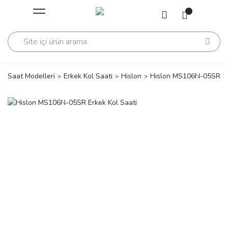
Geri Dön
Geri Dön
Saati
Saati
change
Saat Modelleri
Erkek Kol Saati
Hislon
Hislon MS106N-05SR Er
lls Polo Club
n
lls Polo Club
n