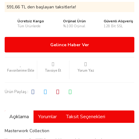
591,66 TL den başlayan taksitlerle!
Ücretsiz Kargo
Orijinal Ürün
Güvenli Alışveriş
Tüm Ürünlerde
%100 Orjinal
128 Bit SSL
rmani
Gelince Haber Ver
Tavsiye Et
Yorum Yaz
manson
Ürün Paylaş :
Açıklama
Yorumlar
Taksit Seçenekleri
ection
Masterwork Collection