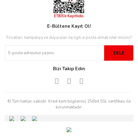
rs
r
E-Bültene Kayıt Ol!
Fırsatları, kampanya ve duyuruları ile ilgili e-posta almak ister misiniz?
rs
EKLE
Bizi Takip Edin
nmark
e
nmark
© Tüm hakları saklıdır. Kredi kartı bilgileriniz 256bit SSL sertifikası ile
korunmaktadır.
e