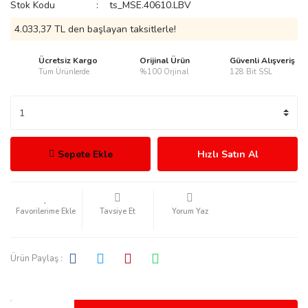
Stok Kodu
ts_MSE.40610.LBV
4.033,37 TL den başlayan taksitlerle!
Ücretsiz Kargo
Orijinal Ürün
Güvenli Alışveriş
Tüm Ürünlerde
%100 Orjinal
128 Bit SSL
rmani
Sepete Ekle
Hızlı Satın Al
manson
Tavsiye Et
Yorum Yaz
Ürün Paylaş :
ection