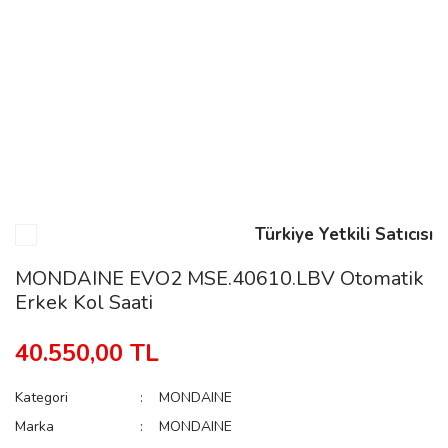
n
Rene
Türkiye Yetkili Satıcısı
rmani
n
MONDAINE EVO2 MSE.40610.LBV Otomatik
Erkek Kol Saati
Rene
40.550,00 TL
Kategori
MONDAINE
Marka
MONDAINE