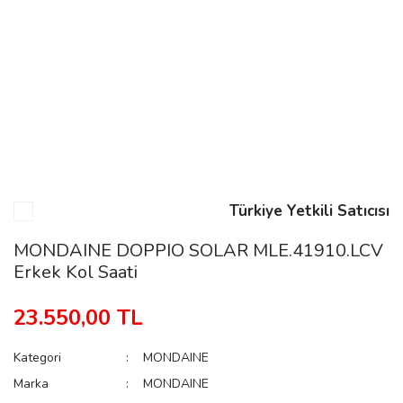
n
Rene
Türkiye Yetkili Satıcısı
rmani
n
MONDAINE DOPPIO SOLAR MLE.41910.LCV
Erkek Kol Saati
Rene
23.550,00 TL
Kategori
MONDAINE
Marka
MONDAINE