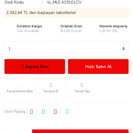
Stok Kodu
ts_MLE.41910.LCV
2.342,44 TL den başlayan taksitlerle!
Ücretsiz Kargo
Orijinal Ürün
Güvenli Alışveriş
Tüm Ürünlerde
%100 Orjinal
128 Bit SSL
rmani
Sepete Ekle
Hızlı Satın Al
manson
Tavsiye Et
Yorum Yaz
Ürün Paylaş :
ection