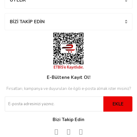
ÜYELİK
rs
r
BİZİ TAKİP EDİN
rs
nmark
E-Bültene Kayıt Ol!
Fırsatları, kampanya ve duyuruları ile ilgili e-posta almak ister misiniz?
e
nmark
EKLE
e
Bizi Takip Edin