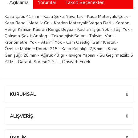
Açıklama
Yorumlar
Taksit Seçenekleri
manson
Kasa Çapı: 41 mm - Kasa Şekli: Yuvarlak - Kasa Materyali: Çelik -
Kasa Rengi: Metalik Gri - Kordon Materyali: Vegan Deri - Kordon
Rengi: Kırmızı- Kadran Rengi: Beyaz - Kadran Işığı: Yok - Taş: Yok -
 Manoir
Çalışma Şekli: Analog - Teknolojisi: Solar - Takvim: Var -
Kronometre: Yok - Alarm: Yok - Cam Özelliği: Safir Kristal -
Özellik: Makine: Ronda 215 - Kasa Kalınlığı: 7,5 mm - Kasa
ection
Genişliği: 20 mm - Ağırlık 43 gr - İsviçre Yapımı - Su Geçirmezlik: 5
ATM - Garanti Süresi: 2 YIL - Cinsiyet: Erkek
Bu ürüne ilk yorumu siz yapın!
KURUMSAL
r
ry
Yorum Yaz
ALIŞVERİŞ