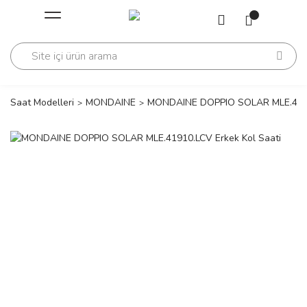
Geri Dön
Geri Dön
Saati
Saati
change
Saat Modelleri
MONDAINE
MONDAINE DOPPIO SOLAR MLE.41910
lls Polo Club
n
lls Polo Club
n