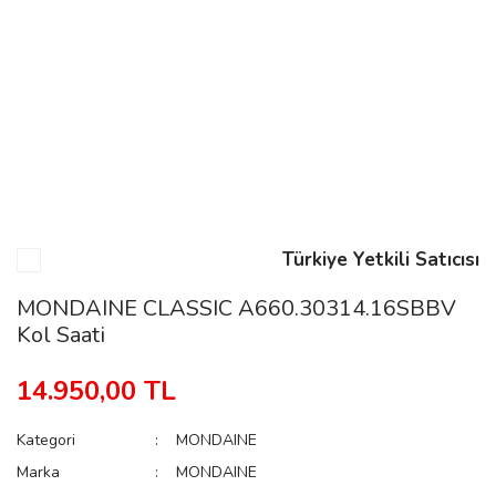
n
Rene
Türkiye Yetkili Satıcısı
rmani
n
MONDAINE CLASSIC A660.30314.16SBBV
Kol Saati
Rene
14.950,00 TL
Kategori
MONDAINE
Marka
MONDAINE