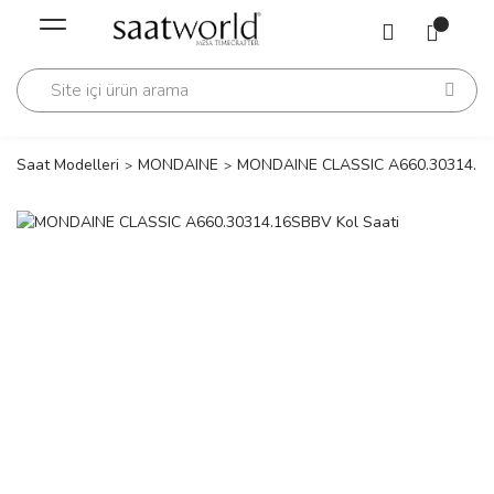
Geri Dön
Geri Dön
Saati
Saati
change
Saat Modelleri
MONDAINE
MONDAINE CLASSIC A660.30314.16
lls Polo Club
n
lls Polo Club
n