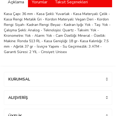
Açıklama
Yorumlar
Taksit Seçenekleri
manson
Kasa Çapı: 36 mm - Kasa Şekli: Yuvarlak - Kasa Materyali: Çelik -
Kasa Rengi: Metalik Gri - Kordon Materyali: Vegan Deri - Kordon
Rengi: Siyah- Kadran Rengi: Beyaz - Kadran Işığı: Yok - Taş: Yok -
 Manoir
Çalışma Şekli: Analog - Teknolojisi: Quartz - Takvim: Yok -
Kronometre: Yok - Alarm: Yok - Cam Özelliği: Mineral - Özellik:
Makine: Ronda 513 RL - Kasa Genişliği: 18 gr- Kasa Kalınlığı: 7,5
ection
mm - Ağırlık 37 gr - İsviçre Yapımı - Su Geçirmezlik: 3 ATM -
Garanti Süresi: 2 YIL - Cinsiyet: Unisex
Bu ürüne ilk yorumu siz yapın!
KURUMSAL
r
ry
Yorum Yaz
ALIŞVERİŞ