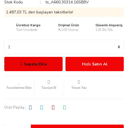
Stok Kodu
ts_A660.30314.16SBBV
1.487,03 TL den başlayan taksitlerle!
Ücretsiz Kargo
Orijinal Ürün
Güvenli Alışveriş
Tüm Ürünlerde
%100 Orjinal
128 Bit SSL
rmani
Sepete Ekle
Hızlı Satın Al
manson
Tavsiye Et
Yorum Yaz
Ürün Paylaş :
ection