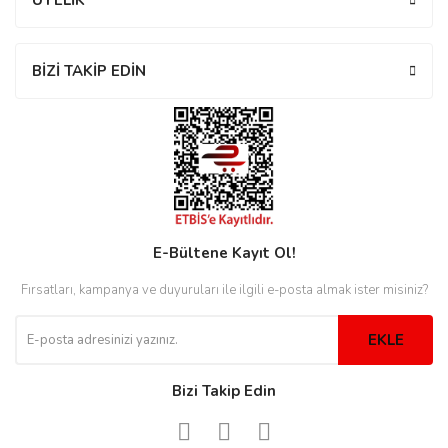
ÜYELİK
rs
r
BİZİ TAKİP EDİN
rs
nmark
E-Bültene Kayıt Ol!
Fırsatları, kampanya ve duyuruları ile ilgili e-posta almak ister misiniz?
e
nmark
EKLE
e
Bizi Takip Edin