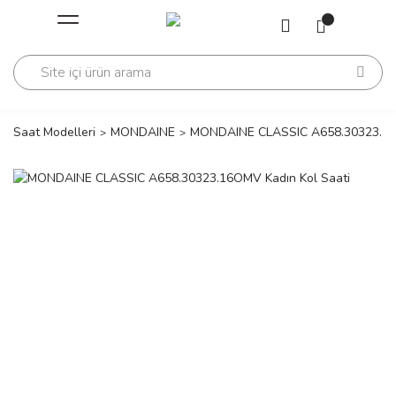
Geri Dön
Geri Dön
Saati
Saati
change
Saat Modelleri
MONDAINE
MONDAINE CLASSIC A658.30323.16O
lls Polo Club
n
lls Polo Club
n