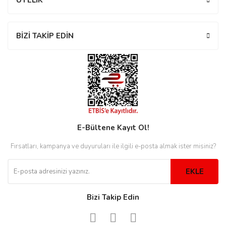
ÜYELİK
rs
r
BİZİ TAKİP EDİN
rs
nmark
E-Bültene Kayıt Ol!
Fırsatları, kampanya ve duyuruları ile ilgili e-posta almak ister misiniz?
e
nmark
EKLE
e
Bizi Takip Edin