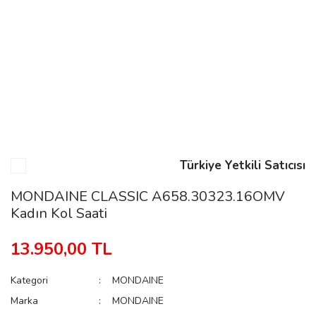
n
Rene
Türkiye Yetkili Satıcısı
rmani
n
MONDAINE CLASSIC A658.30323.16OMV
Kadın Kol Saati
Rene
13.950,00 TL
Kategori
MONDAINE
Marka
MONDAINE