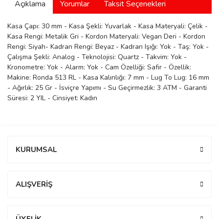
Açıklama
Yorumlar
Taksit Seçenekleri
manson
Kasa Çapı: 30 mm - Kasa Şekli: Yuvarlak - Kasa Materyali: Çelik -
Kasa Rengi: Metalik Gri - Kordon Materyali: Vegan Deri - Kordon
Rengi: Siyah- Kadran Rengi: Beyaz - Kadran Işığı: Yok - Taş: Yok -
 Manoir
Çalışma Şekli: Analog - Teknolojisi: Quartz - Takvim: Yok -
Kronometre: Yok - Alarm: Yok - Cam Özelliği: Safir - Özellik:
Makine: Ronda 513 RL - Kasa Kalınlığı: 7 mm - Lug To Lug: 16 mm
ection
- Ağırlık: 25 Gr - İsviçre Yapımı - Su Geçirmezlik: 3 ATM - Garanti
Süresi: 2 YIL - Cinsiyet: Kadın
Bu ürüne ilk yorumu siz yapın!
KURUMSAL
r
ry
Yorum Yaz
ALIŞVERİŞ