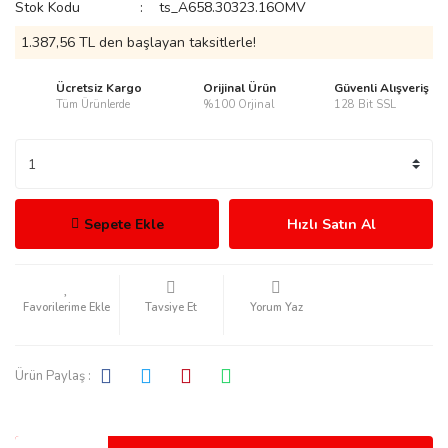
Stok Kodu
ts_A658.30323.16OMV
1.387,56 TL den başlayan taksitlerle!
Ücretsiz Kargo
Orijinal Ürün
Güvenli Alışveriş
Tüm Ürünlerde
%100 Orjinal
128 Bit SSL
rmani
Sepete Ekle
Hızlı Satın Al
manson
Tavsiye Et
Yorum Yaz
Ürün Paylaş :
ection