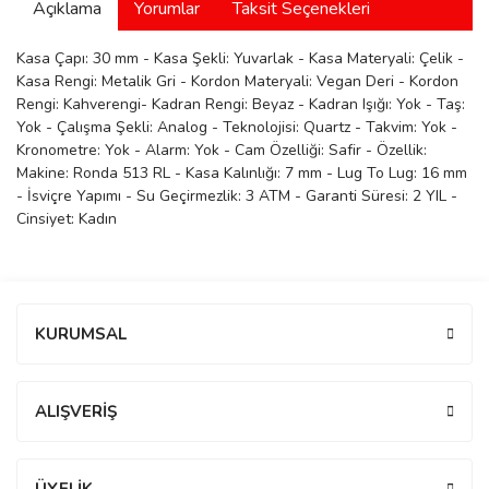
Açıklama
Yorumlar
Taksit Seçenekleri
manson
Kasa Çapı: 30 mm - Kasa Şekli: Yuvarlak - Kasa Materyali: Çelik -
Kasa Rengi: Metalik Gri - Kordon Materyali: Vegan Deri - Kordon
Rengi: Kahverengi- Kadran Rengi: Beyaz - Kadran Işığı: Yok - Taş:
 Manoir
Yok - Çalışma Şekli: Analog - Teknolojisi: Quartz - Takvim: Yok -
Kronometre: Yok - Alarm: Yok - Cam Özelliği: Safir - Özellik:
Makine: Ronda 513 RL - Kasa Kalınlığı: 7 mm - Lug To Lug: 16 mm
ection
- İsviçre Yapımı - Su Geçirmezlik: 3 ATM - Garanti Süresi: 2 YIL -
Cinsiyet: Kadın
Bu ürüne ilk yorumu siz yapın!
KURUMSAL
r
ry
Yorum Yaz
ALIŞVERİŞ