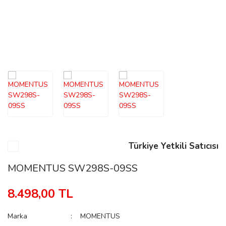
n
Rene
rmani
n
Türkiye Yetkili Satıcısı
MOMENTUS SW298S-09SS
Rene
8.498,00 TL
Marka
MOMENTUS