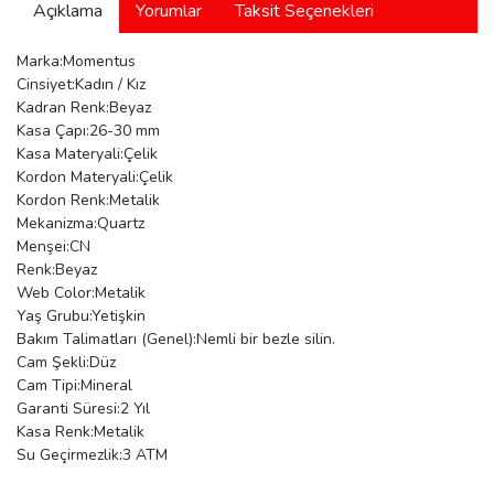
Açıklama
Yorumlar
Taksit Seçenekleri
manson
Marka:Momentus
Cinsiyet:Kadın / Kız
Kadran Renk:Beyaz
 Manoir
Kasa Çapı:26-30 mm
Kasa Materyali:Çelik
Kordon Materyali:Çelik
ection
Kordon Renk:Metalik
Mekanizma:Quartz
Menşei:CN
Renk:Beyaz
Web Color:Metalik
Yaş Grubu:Yetişkin
Bakım Talimatları (Genel):Nemli bir bezle silin.
r
ry
Cam Şekli:Düz
Cam Tipi:Mineral
Garanti Süresi:2 Yıl
Kasa Renk:Metalik
Su Geçirmezlik:3 ATM