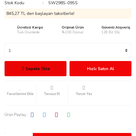
Stok Kodu
SW298S-09SS
845,27 TL den başlayan taksitlerle!
Ücretsiz Kargo
Orijinal Ürün
Güvenli Alışveriş
Tüm Ürünlerde
%100 Orjinal
128 Bit SSL
rmani
Sepete Ekle
Hızlı Satın Al
manson
Tavsiye Et
Yorum Yaz
Ürün Paylaş :
ection