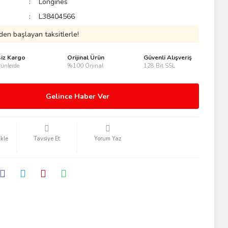
Longines
L38404566
den başlayan taksitlerle!
siz Kargo
Orijinal Ürün
Güvenli Alışveriş
ünlerde
%100 Orjinal
128 Bit SSL
Gelince Haber Ver
Tavsiye Et
Yorum Yaz