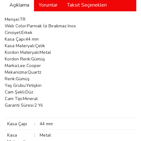
Açıklama
Yorumlar
Taksit Seçenekleri
manson
Menşei:TR
Web Color:Parmak İzi Bırakmaz Inox
 Manoir
Cinsiyet:Erkek
Kasa Çapı:44 mm
Kasa Materyali:Çelik
Kordon Materyali:Metal
ection
Kordon Renk:Gümüş
Marka:Lee Cooper
Mekanizma:Quartz
Renk:Gümüş
Yaş Grubu:Yetişkin
Cam Şekli:Düz
Cam Tipi:Mineral
r
ry
Garanti Süresi:2 Yıl
Kasa Çapı
:
44 mm
Kasa
:
Metal