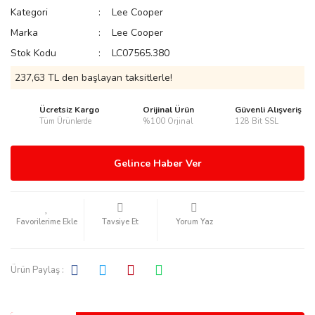
Kategori
Lee Cooper
Marka
Lee Cooper
Stok Kodu
LC07565.380
237,63 TL den başlayan taksitlerle!
rmani
Ücretsiz Kargo
Orijinal Ürün
Güvenli Alışveriş
Tüm Ürünlerde
%100 Orjinal
128 Bit SSL
Gelince Haber Ver
manson
Tavsiye Et
Yorum Yaz
Ürün Paylaş :
ection