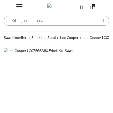
Geri Dön
Geri Dön
0
Saati
Saati
change
Saat Modelleri
Erkek Kol Saati
Lee Cooper
Lee Cooper LC0756
lls Polo Club
n
lls Polo Club
n