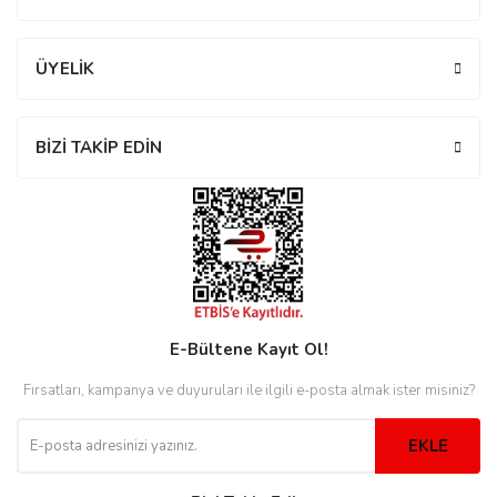
ÜYELİK
eister
BİZİ TAKİP EDİN
cco
eister
cco
E-Bültene Kayıt Ol!
Fırsatları, kampanya ve duyuruları ile ilgili e-posta almak ister misiniz?
EKLE