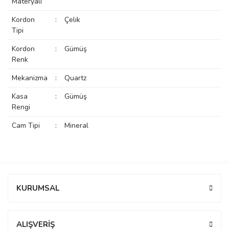
Materyali
rs
r
Kordon
:
Çelik
Tipi
Kordon
:
Gümüş
Renk
Mekanizma
:
Quartz
rs
Kasa
:
Gümüş
Rengi
nmark
Cam Tipi
:
Mineral
e
nmark
Bu ürüne ilk yorumu siz yapın!
KURUMSAL
e
Yorum Yaz
ALIŞVERİŞ