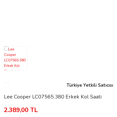
n
Rene
rmani
n
Türkiye Yetkili Satıcısı
Rene
Lee Cooper LC07565.380 Erkek Kol Saati
2.389,00 TL