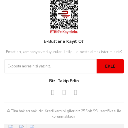
eister
E-Bültene Kayıt Ol!
cco
eister
Fırsatları, kampanya ve duyuruları ile ilgili e-posta almak ister misiniz?
cco
EKLE
Bizi Takip Edin
© Tüm hakları saklıdır. Kredi kartı bilgileriniz 256bit SSL sertifikası ile
korunmaktadır.