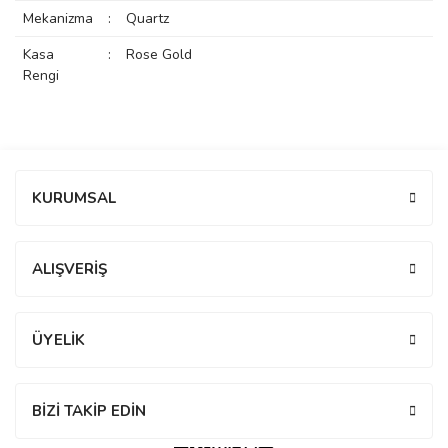
Mekanizma
:
Quartz
rs
r
Kasa
:
Rose Gold
Rengi
rs
Bu ürüne ilk yorumu siz yapın!
KURUMSAL
Yorum Yaz
nmark
ALIŞVERİŞ
e
nmark
ÜYELİK
e
BİZİ TAKİP EDİN