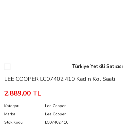
n
Rene
Türkiye Yetkili Satıcısı
rmani
n
LEE COOPER LC07402.410 Kadın Kol Saati
2.889,00 TL
Rene
Kategori
Lee Cooper
Marka
Lee Cooper
Stok Kodu
LC07402.410