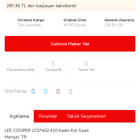
287,36 TL den başlayan taksitlerle!
Ücretsiz Kargo
Orijinal Ürün
Güvenli Alışveriş
Tüm Ürünlerde
%100 Orjinal
128 Bit SSL
rmani
Gelince Haber Ver
Tavsiye Et
Yorum Yaz
manson
Ürün Paylaş :
Açıklama
Yorumlar
Taksit Seçenekleri
ection
LEE COOPER LC07402.410 Kadın Kol Saati
Menşei: TR