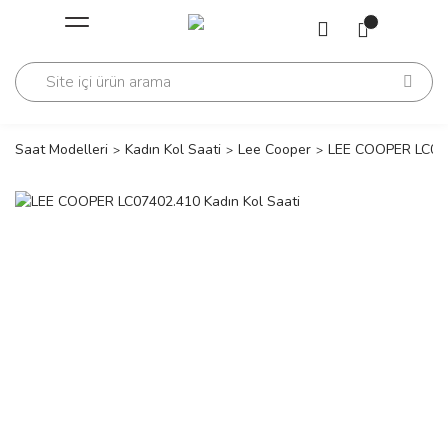
Geri Dön
Geri Dön
Saati
Saati
change
Saat Modelleri
Kadın Kol Saati
Lee Cooper
LEE COOPER LC074
lls Polo Club
n
lls Polo Club
n