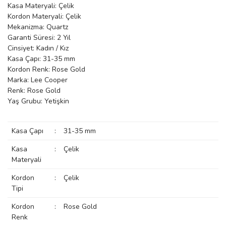
Kasa Materyali: Çelik
manson
Kordon Materyali: Çelik
Mekanizma: Quartz
Garanti Süresi: 2 Yıl
Cinsiyet: Kadın / Kız
 Manoir
Kasa Çapı: 31-35 mm
Kordon Renk: Rose Gold
Marka: Lee Cooper
ection
Renk: Rose Gold
Yaş Grubu: Yetişkin
Kasa Çapı
:
31-35 mm
Kasa
:
Çelik
Materyali
r
ry
Kordon
:
Çelik
Tipi
Kordon
:
Rose Gold
Renk