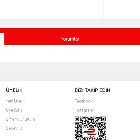
Yorumlar
Bu ürüne ilk yorumu siz yapın!
ÜYELİK
BİZİ TAKİP EDİN
Yorum Yaz
Yeni Üyelik
Facebook
Üye Girişi
Instagram
Şifremi Unuttum
Sepetiniz