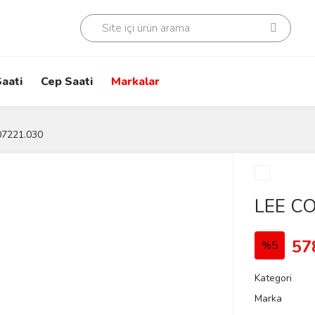
aati
Cep Saati
Markalar
7221.030
LEE C
57
%5
Kategori
Marka