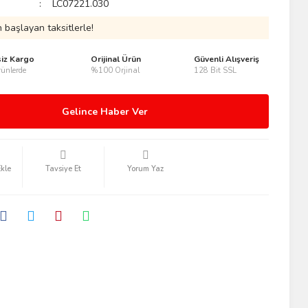
LC07221.030
 başlayan taksitlerle!
siz Kargo
Orijinal Ürün
Güvenli Alışveriş
ünlerde
%100 Orjinal
128 Bit SSL
Gelince Haber Ver
Tavsiye Et
Yorum Yaz