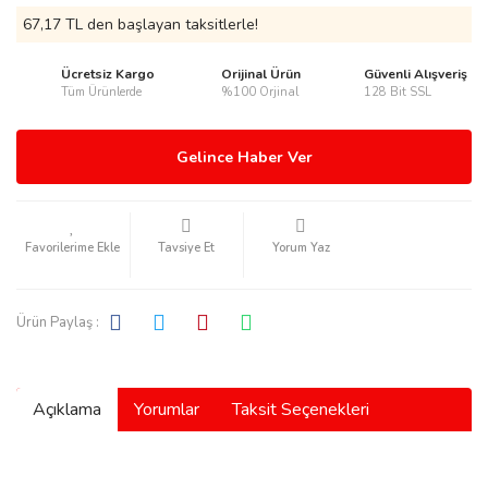
67,17 TL den başlayan taksitlerle!
Ücretsiz Kargo
Orijinal Ürün
Güvenli Alışveriş
Tüm Ürünlerde
%100 Orjinal
128 Bit SSL
rmani
Gelince Haber Ver
Tavsiye Et
Yorum Yaz
manson
Ürün Paylaş :
Açıklama
Yorumlar
Taksit Seçenekleri
ection