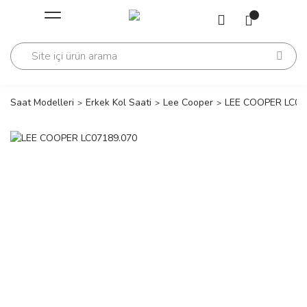
Geri Dön
Geri Dön
Saati
Saati
change
Saat Modelleri
Erkek Kol Saati
Lee Cooper
LEE COOPER LC07
lls Polo Club
n
lls Polo Club
n