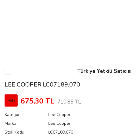
n
Rene
Türkiye Yetkili Satıcısı
rmani
n
LEE COOPER LC07189.070
675,30 TL
%5
710,85 TL
Rene
Kategori
Lee Cooper
Marka
Lee Cooper
Stok Kodu
LC07189.070