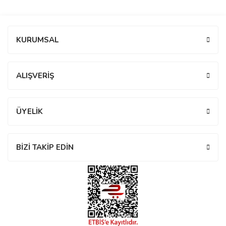
manson
Bu ürüne ilk yorumu siz yapın!
KURUMSAL
 Manoir
Yorum Yaz
ALIŞVERİŞ
ection
ÜYELİK
BİZİ TAKİP EDİN
r
ry