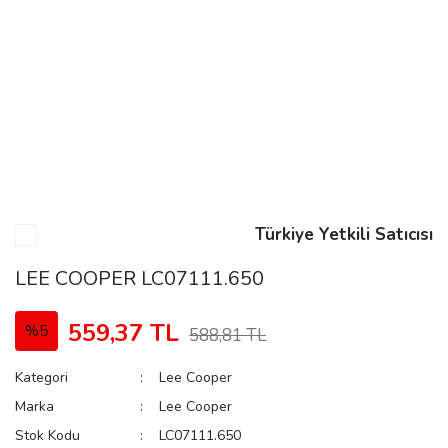
n
Rene
Türkiye Yetkili Satıcısı
rmani
n
LEE COOPER LC07111.650
559,37 TL
%5
588,81 TL
Rene
Kategori
Lee Cooper
Marka
Lee Cooper
Stok Kodu
LC07111.650