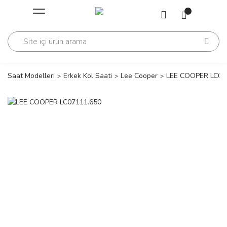
Geri Dön
Geri Dön
Saati
Saati
change
Saat Modelleri
Erkek Kol Saati
Lee Cooper
LEE COOPER LC07
lls Polo Club
n
lls Polo Club
n