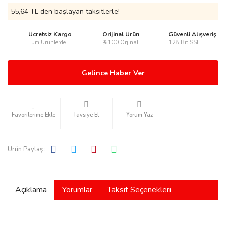
55,64 TL den başlayan taksitlerle!
Ücretsiz Kargo
Orijinal Ürün
Güvenli Alışveriş
Tüm Ürünlerde
%100 Orjinal
128 Bit SSL
rmani
Gelince Haber Ver
Tavsiye Et
Yorum Yaz
manson
Ürün Paylaş :
Açıklama
Yorumlar
Taksit Seçenekleri
ection