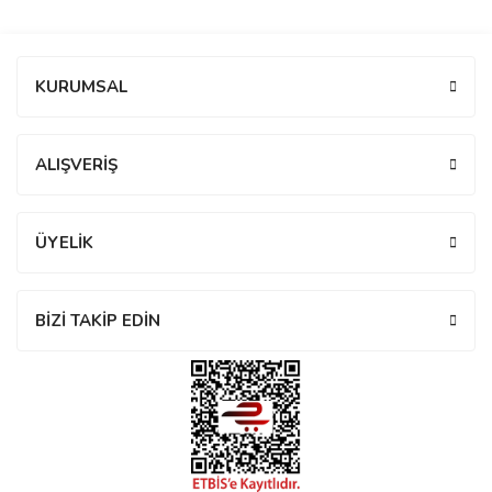
manson
Bu ürüne ilk yorumu siz yapın!
KURUMSAL
 Manoir
Yorum Yaz
ALIŞVERİŞ
ection
ÜYELİK
BİZİ TAKİP EDİN
r
ry