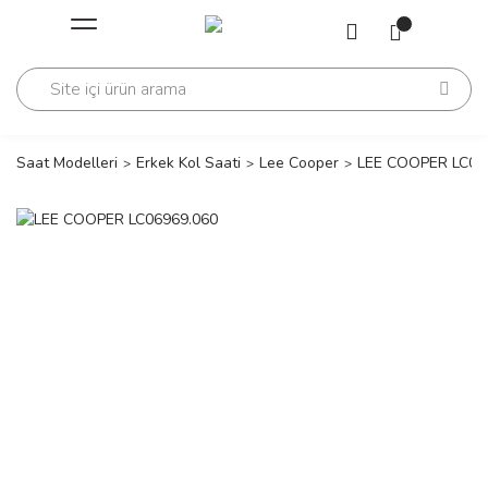
Geri Dön
Geri Dön
Saati
Saati
change
Saat Modelleri
Erkek Kol Saati
Lee Cooper
LEE COOPER LC06
lls Polo Club
n
lls Polo Club
n