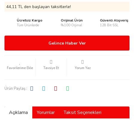
44,11 TL den başlayan taksitlerle!
Ücretsiz Kargo
Orijinal Ürün
Güvenli Alışveriş
Tüm Ürünlerde
%100 Orjinal
128 Bit SSL
rmani
Gelince Haber Ver
Tavsiye Et
Yorum Yaz
manson
Ürün Paylaş :
Açıklama
Yorumlar
Taksit Seçenekleri
ection