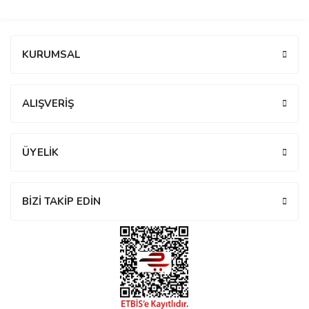
manson
Bu ürüne ilk yorumu siz yapın!
KURUMSAL
 Manoir
Yorum Yaz
ALIŞVERİŞ
ection
ÜYELİK
BİZİ TAKİP EDİN
r
ry