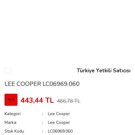
n
Rene
Türkiye Yetkili Satıcısı
rmani
n
LEE COOPER LC06969.060
443,44 TL
%5
466,78 TL
Rene
Kategori
Lee Cooper
Marka
Lee Cooper
Stok Kodu
LC06969.060