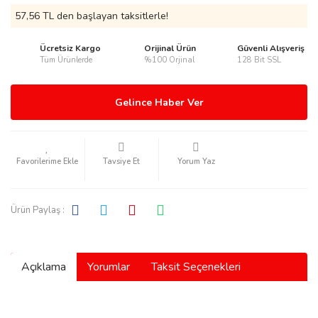
57,56 TL den başlayan taksitlerle!
Ücretsiz Kargo
Orijinal Ürün
Güvenli Alışveriş
Tüm Ürünlerde
%100 Orjinal
128 Bit SSL
rmani
Gelince Haber Ver
Tavsiye Et
Yorum Yaz
manson
Ürün Paylaş :
Açıklama
Yorumlar
Taksit Seçenekleri
ection