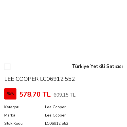
n
Rene
Türkiye Yetkili Satıcısı
rmani
n
LEE COOPER LC06912.552
578,70 TL
%5
609,15 TL
Rene
Kategori
Lee Cooper
Marka
Lee Cooper
Stok Kodu
LC06912.552