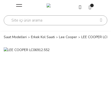
Geri Dön
Geri Dön
Saati
Saati
change
Saat Modelleri
Erkek Kol Saati
Lee Cooper
LEE COOPER LC06
lls Polo Club
n
lls Polo Club
n