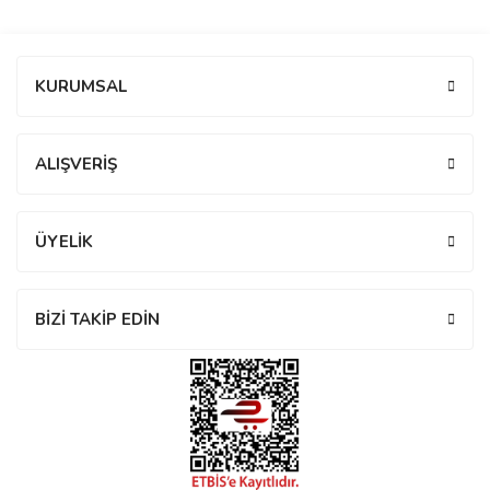
manson
Bu ürüne ilk yorumu siz yapın!
KURUMSAL
 Manoir
Yorum Yaz
ALIŞVERİŞ
ection
ÜYELİK
BİZİ TAKİP EDİN
r
ry