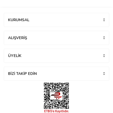
manson
Bu ürüne ilk yorumu siz yapın!
KURUMSAL
 Manoir
Yorum Yaz
ALIŞVERİŞ
ection
ÜYELİK
BİZİ TAKİP EDİN
r
ry