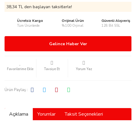
38,34 TL den başlayan taksitlerle!
Ücretsiz Kargo
Orijinal Ürün
Güvenli Alışveriş
Tüm Ürünlerde
%100 Orjinal
128 Bit SSL
rmani
Gelince Haber Ver
Tavsiye Et
Yorum Yaz
manson
Ürün Paylaş :
Açıklama
Yorumlar
Taksit Seçenekleri
ection