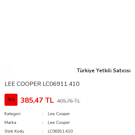
n
Rene
Türkiye Yetkili Satıcısı
rmani
n
LEE COOPER LC06911.410
385,47 TL
%5
405,76 TL
Rene
Kategori
Lee Cooper
Marka
Lee Cooper
Stok Kodu
LC06911.410