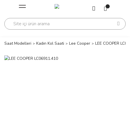
Geri Dön
Geri Dön
Saati
Saati
change
Saat Modelleri
Kadın Kol Saati
Lee Cooper
LEE COOPER LC06
lls Polo Club
n
lls Polo Club
n