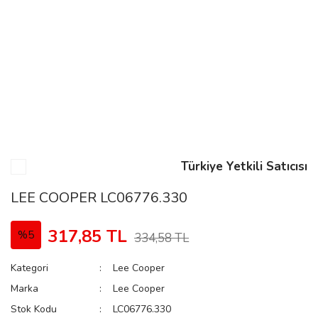
n
Rene
Türkiye Yetkili Satıcısı
rmani
n
LEE COOPER LC06776.330
317,85 TL
%5
334,58 TL
Rene
Kategori
Lee Cooper
Marka
Lee Cooper
Stok Kodu
LC06776.330