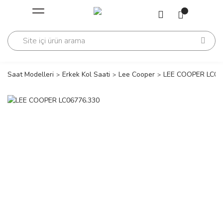
Geri Dön
Geri Dön
Saati
Saati
change
Saat Modelleri
Erkek Kol Saati
Lee Cooper
LEE COOPER LC06
lls Polo Club
n
lls Polo Club
n