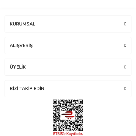
manson
Bu ürüne ilk yorumu siz yapın!
KURUMSAL
 Manoir
Yorum Yaz
ALIŞVERİŞ
ection
ÜYELİK
BİZİ TAKİP EDİN
r
ry