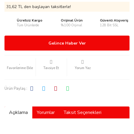
31,62 TL den başlayan taksitlerle!
Ücretsiz Kargo
Orijinal Ürün
Güvenli Alışveriş
Tüm Ürünlerde
%100 Orjinal
128 Bit SSL
rmani
Gelince Haber Ver
Tavsiye Et
Yorum Yaz
manson
Ürün Paylaş :
Açıklama
Yorumlar
Taksit Seçenekleri
ection