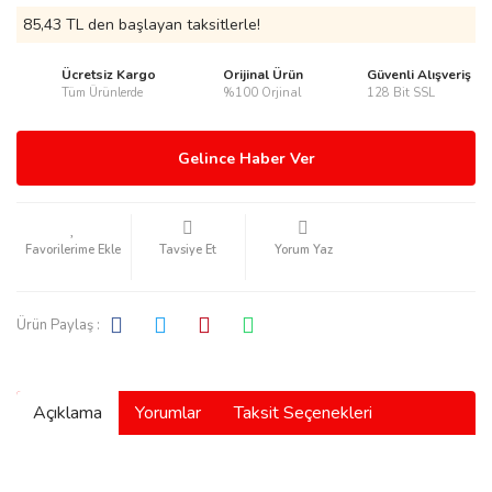
85,43 TL den başlayan taksitlerle!
Ücretsiz Kargo
Orijinal Ürün
Güvenli Alışveriş
Tüm Ürünlerde
%100 Orjinal
128 Bit SSL
rmani
Gelince Haber Ver
Tavsiye Et
Yorum Yaz
manson
Ürün Paylaş :
Açıklama
Yorumlar
Taksit Seçenekleri
ection