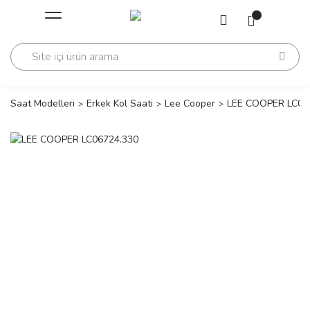
Geri Dön
Geri Dön
Saati
Saati
change
Saat Modelleri
Erkek Kol Saati
Lee Cooper
LEE COOPER LC06
lls Polo Club
n
lls Polo Club
n