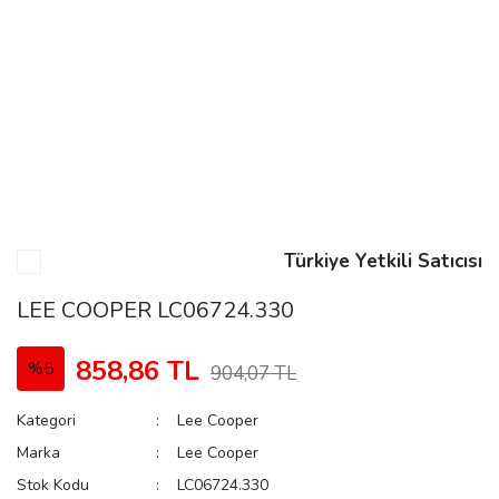
n
Rene
Türkiye Yetkili Satıcısı
rmani
n
LEE COOPER LC06724.330
858,86 TL
%5
904,07 TL
Rene
Kategori
Lee Cooper
Marka
Lee Cooper
Stok Kodu
LC06724.330