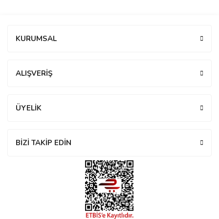
manson
Bu ürüne ilk yorumu siz yapın!
KURUMSAL
 Manoir
Yorum Yaz
ALIŞVERİŞ
ection
ÜYELİK
BİZİ TAKİP EDİN
r
ry