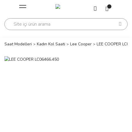
Geri Dön
Geri Dön
Saati
Saati
change
Saat Modelleri
Kadın Kol Saati
Lee Cooper
LEE COOPER LC06
lls Polo Club
n
lls Polo Club
n