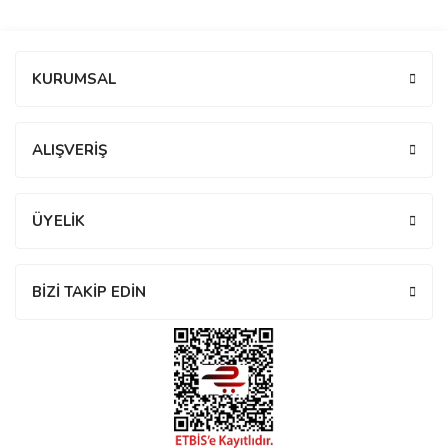
manson
Bu ürüne ilk yorumu siz yapın!
KURUMSAL
 Manoir
Yorum Yaz
ALIŞVERİŞ
ection
ÜYELİK
BİZİ TAKİP EDİN
r
ry