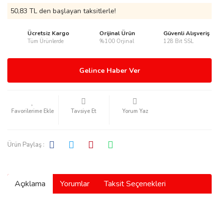
50,83 TL den başlayan taksitlerle!
Ücretsiz Kargo
Orijinal Ürün
Güvenli Alışveriş
Tüm Ürünlerde
%100 Orjinal
128 Bit SSL
rmani
Gelince Haber Ver
Tavsiye Et
Yorum Yaz
manson
Ürün Paylaş :
Açıklama
Yorumlar
Taksit Seçenekleri
ection