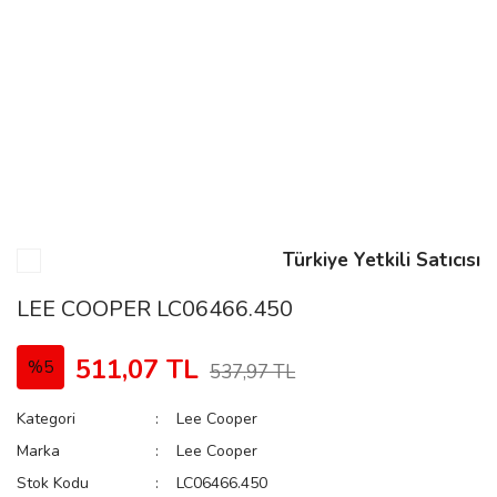
n
Rene
Türkiye Yetkili Satıcısı
rmani
n
LEE COOPER LC06466.450
511,07 TL
%5
537,97 TL
Rene
Kategori
Lee Cooper
Marka
Lee Cooper
Stok Kodu
LC06466.450